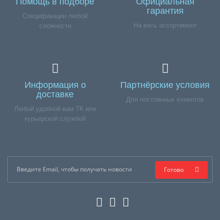
Помощь в подборе
Официальная
гарантия
Спецификации любой
На весь ассортимент
сложности
Информация о
Партнёрские условия
доставке
Для постоянных клиентов
Любой удобной вам ТК или
курьерской службой
Готово