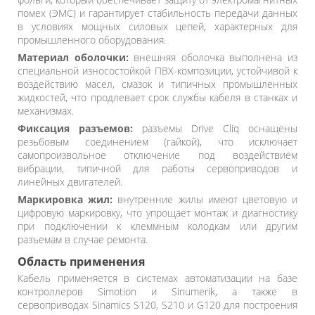
помех (ЭМС) и гарантирует стабильность передачи данных
в условиях мощных силовых цепей, характерных для
промышленного оборудования.
Материал оболочки:
внешняя оболочка выполнена из
специальной износостойкой ПВХ-композиции, устойчивой к
воздействию масел, смазок и типичных промышленных
жидкостей, что продлевает срок службы кабеля в станках и
механизмах.
Фиксация разъемов:
разъемы Drive Cliq оснащены
резьбовым соединением (гайкой), что исключает
самопроизвольное отключение под воздействием
вибрации, типичной для работы сервоприводов и
линейных двигателей.
Маркировка жил:
внутренние жилы имеют цветовую и
цифровую маркировку, что упрощает монтаж и диагностику
при подключении к клеммным колодкам или другим
разъемам в случае ремонта.
Область применения
Кабель применяется в системах автоматизации на базе
контроллеров Simotion и Sinumerik, а также в
сервоприводах Sinamics S120, S210 и G120 для построения