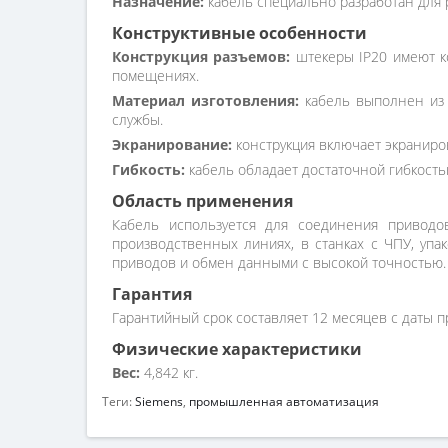
Назначение:
кабель специально разработан для р
Конструктивные особенности
Конструкция разъемов:
штекеры IP20 имеют ко
помещениях.
Материал изготовления:
кабель выполнен из в
службы.
Экранирование:
конструкция включает экранир
Гибкость:
кабель обладает достаточной гибкость
Область применения
Кабель используется для соединения приводов
производственных линиях, в станках с ЧПУ, уп
приводов и обмен данными с высокой точностью.
Гарантия
Гарантийный срок составляет 12 месяцев с даты п
Физические характеристики
Вес:
4,842 кг.
Теги:
Siemens
,
промышленная автоматизация