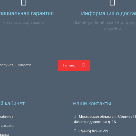
ициальная гарантия
Информация о доста
На весь ассортимент
Любой удобной вам ТК или кур
службой
Готово
й кабинет
Наши контакты
кабинет
Московская область, г. Сергиев П
Железнодорожная д. 16
 заказов
+7(495)369-01-59
ладки