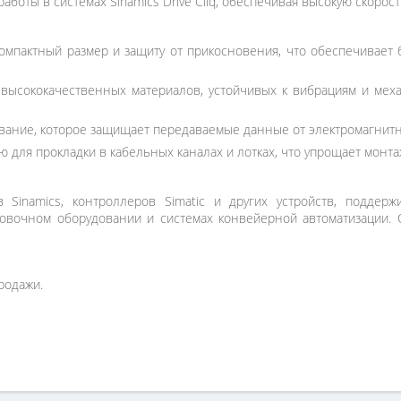
аботы в системах Sinamics Drive Cliq, обеспечивая высокую скоро
мпактный размер и защиту от прикосновения, что обеспечивает б
ысококачественных материалов, устойчивых к вибрациям и механ
ование, которое защищает передаваемые данные от электромагнит
ю для прокладки в кабельных каналах и лотках, что упрощает монт
 Sinamics, контроллеров Simatic и других устройств, поддерж
аковочном оборудовании и системах конвейерной автоматизации.
родажи.