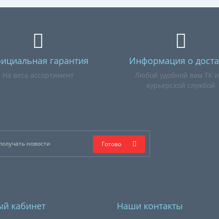
ициальная гарантия
Информация о доста
На весь ассортимент
Любой удобной вам ТК 
курьерской службой
Готово
й кабинет
Наши контакты