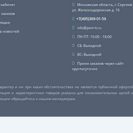
 кабинет
Московская область, г. Сергиев
ул. Железнодорожная д. 16
 заказов
+7(495)369-01-59
ладки
info@port-it.ru
а новостей
ПН-ПТ: 10:00 - 18:00
СБ: Выходной
ВС: Выходной
Прием заказов через сайт:
круглосуточно
актер и ни при каких обстоятельствах не является публичной оферто
ктация и характеристики товаров указаны для ознакомительных целей 
рмации обращайтесь к нашим менеджерам.