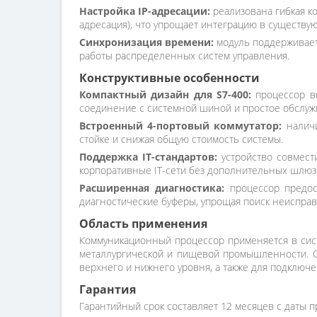
Настройка IP-адресации:
реализована гибкая к
адресация), что упрощает интеграцию в существу
Синхронизация времени:
модуль поддерживает
работы распределенных систем управления.
Конструктивные особенности
Компактный дизайн для S7-400:
процессор вы
соединение с системной шиной и простое обслуж
Встроенный 4-портовый коммутатор:
наличи
стойке и снижая общую стоимость системы.
Поддержка IT-стандартов:
устройство совмест
корпоративные IT-сети без дополнительных шлюз
Расширенная диагностика:
процессор предос
диагностические буферы, упрощая поиск неисправ
Область применения
Коммуникационный процессор применяется в сист
металлургической и пищевой промышленности. О
верхнего и нижнего уровня, а также для подключе
Гарантия
Гарантийный срок составляет 12 месяцев с даты п