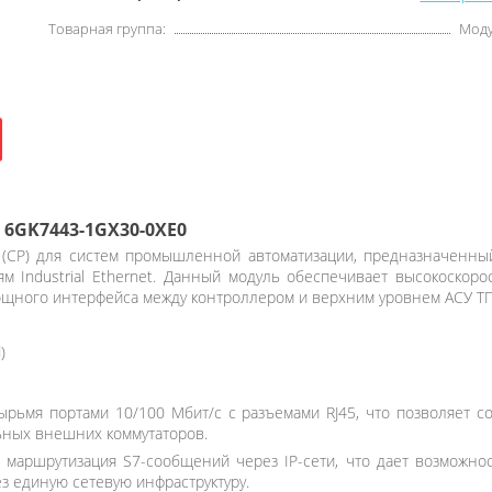
Товарная группа:
Моду
6GK7443-1GX30-0XE0
(CP) для систем промышленной автоматизации, предназначенны
ям Industrial Ethernet. Данный модуль обеспечивает высокоско
мощного интерфейса между контроллером и верхним уровнем АСУ ТП
)
рьмя портами 10/100 Мбит/с с разъемами RJ45, что позволяет с
льных внешних коммутаторов.
маршрутизация S7-сообщений через IP-сети, что дает возможнос
з единую сетевую инфраструктуру.