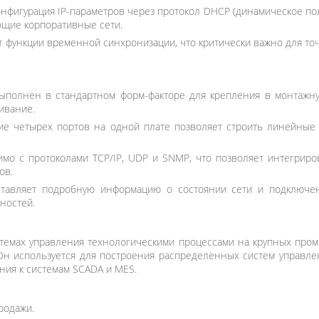
онфигурация IP-параметров через протокол DHCP (динамическое п
ющие корпоративные сети.
 функции временной синхронизации, что критически важно для то
полнен в стандартном форм-факторе для крепления в монтажну
ивание.
е четырех портов на одной плате позволяет строить линейные 
имо с протоколами TCP/IP, UDP и SNMP, что позволяет интегри
ов.
тавляет подробную информацию о состоянии сети и подключен
ностей.
емах управления технологическими процессами на крупных промы
н используется для построения распределенных систем управле
ния к системам SCADA и MES.
родажи.