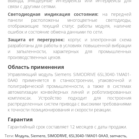
вывода, энкодерные интерфейсы или интерфейсы для
связи с другими сетями.
Светодиодная индикация состояния:
на передней
панели расположены многоцветные светодиоды,
отображающие текущий статус работы модуля, наличие
ошибок и состояние обмена данными по сети.
Защита от перегрузок:
корпус и электронная схема
разработаны для работы в условиях повышенной вибрации
и запыленности, характерных для промышленных
производственных цехов.
Область применения
Управляющий модуль Siemens SIMODRIVE 6SL3040-1MA01-
0AA0 применяется в станкостроении, упаковочной и
полиграфической промышленности, а также в системах
автоматизации конвейерных линий и роботизированных
комплексах. Устройство подходит для построения
распределенных систем привода с высокими требованиями
к точности позиционирования и скорости реакции.
Гарантия
Гарантийный срок составляет 12 месяцев с даты продажи.
Теги:
Модуль
,
Siemens
,
SIMODRIVE
,
6SL3040-1MA01-0AA0
,
запчасть
,