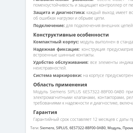
помехоустойчивость и защищает контроллер от п
Защита и диагностика:
каждый выход имеет вс
об ошибках нагрузки и обрыве цепи.
Подключение:
для подключения внешних цепей 
Конструктивные особенности
Компактный корпус:
модуль выполнен в станда
Надежная фиксация:
конструкция предусматри
встроенные шинные контакты.
Удобство обслуживания:
все элементы индика
неисправностей.
Система маркировки:
на корпусе предусмотрен
Область применения
Модуль Siemens SIPLUS 6ES7322-8BF00-0AB0 при
электромагнитными клапанами, контакторами, р
требованиями к надежности и диагностике, вклю
Гарантия
Гарантийный срок составляет 12 месяцев с даты п
Теги:
Siemens
,
SIPLUS
,
6ES7322-8ВF00-0АВ0
,
Модуль
,
Пром