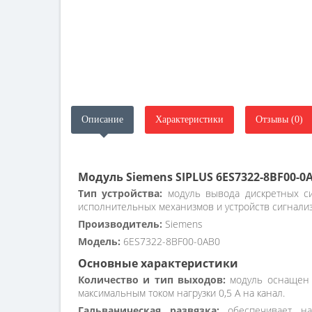
Описание
Характеристики
Отзывы (0)
Модуль Siemens SIPLUS 6ES7322-8ВF00-0
Тип устройства:
модуль вывода дискретных си
исполнительных механизмов и устройств сигнали
Производитель:
Siemens
Модель:
6ES7322-8BF00-0AB0
Основные характеристики
Количество и тип выходов:
модуль оснащен 
максимальным током нагрузки 0,5 А на канал.
Гальваническая развязка:
обеспечивает над