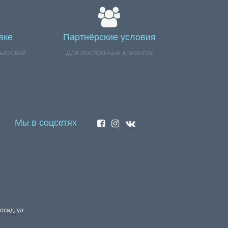
вке
Партнёрские условия
ьерской
Для постоянных клиентов
Мы в соцсетях
осад, ул.