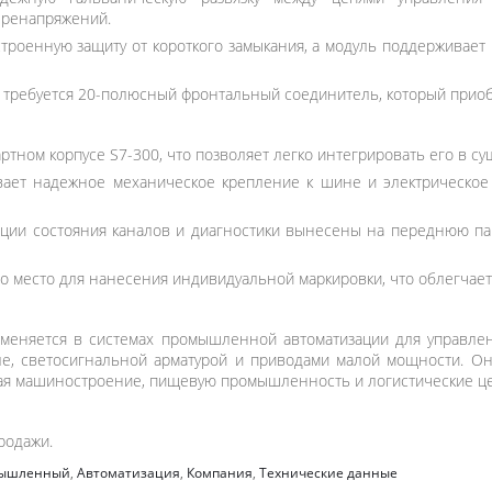
еренапряжений.
троенную защиту от короткого замыкания, а модуль поддерживает
требуется 20-полюсный фронтальный соединитель, который приоб
ртном корпусе S7-300, что позволяет легко интегрировать его в 
вает надежное механическое крепление к шине и электрическое
ции состояния каналов и диагностики вынесены на переднюю пан
о место для нанесения индивидуальной маркировки, что облегчает
меняется в системах промышленной автоматизации для управле
еле, светосигнальной арматурой и приводами малой мощности. 
чая машиностроение, пищевую промышленность и логистические ц
родажи.
ышленный
,
Автоматизация
,
Компания
,
Технические данные