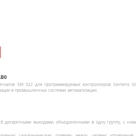
АВ0
гналов SM 322 для программируемых контроллеров Siemens SI
зации в промышленных системах автоматизации.
8 дискретными выходами, объединенными в одну группу, с ном
ежную гальваническую развязку между цепями управления