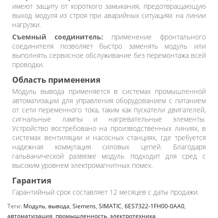
имеют защиту от короткого замыкания, предотвращающую
выход модуля из строя при аварийных ситуациях на линии
нагрузки.
Съемный соединитель:
применение фронтального
соединителя позволяет быстро заменять модуль или
выполнять сервисное обслуживание без перемонтажа всей
проводки.
Область применения
Модуль вывода применяется в системах промышленной
автоматизации для управления оборудованием с питанием
от сети переменного тока, таким как пускатели двигателей,
сигнальные лампы и нагревательные элементы.
Устройство востребовано на производственных линиях, в
системах вентиляции и насосных станциях, где требуется
надежная коммутация силовых цепей. Благодаря
гальванической развязке модуль подходит для сред с
высоким уровнем электромагнитных помех.
Гарантия
Гарантийный срок составляет 12 месяцев с даты продажи.
Теги:
Модуль
,
вывода
,
Siemens
,
SIMATIC
,
6ES7322-1FH00-0AA0
,
автоматизация
,
промышленность
,
электротехника