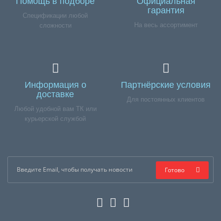
Помощь в подборе
Официальная
гарантия
Спецификации любой
На весь ассортимент
сложности
Информация о
Партнёрские условия
доставке
Для постоянных клиентов
Любой удобной вам ТК или
курьерской службой
Готово