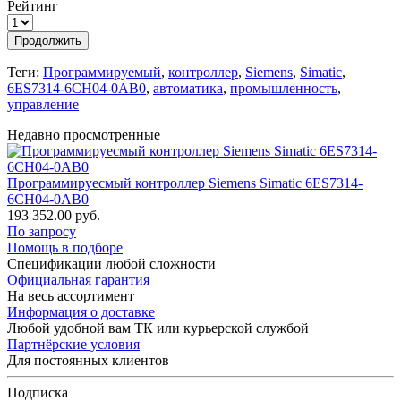
Рейтинг
Продолжить
Теги:
Программируемый
,
контроллер
,
Siemens
,
Simatic
,
6ES7314-6CH04-0AB0
,
автоматика
,
промышленность
,
управление
Недавно просмотренные
Программируесмый контроллер Siemens Simatic 6ES7314-
6CH04-0AB0
193 352.00 руб.
По запросу
Помощь в подборе
Спецификации любой сложности
Официальная гарантия
На весь ассортимент
Информация о доставке
Любой удобной вам ТК или курьерской службой
Партнёрские условия
Для постоянных клиентов
Подписка