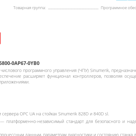
Товарная группа:
Программное обе
800-0AP67-0YB0
числового программного управления (ЧПУ) Sinumerik, предназнач
спечение расширяет функционал контроллеров, позволяя осущ
приложениями.
сервера OPC UA на стойках Sinumerik 828D и 840D sl.
e) — платформенно-независимый стандарт для безопасного и 
процессным данным, параметрам диагностики и состоянию станка д