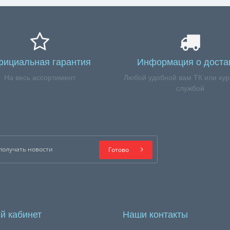
ициальная гарантия
Информация о доста
На весь ассортимент
Любой удобной вам ТК или кур
службой
Готово
й кабинет
Наши контакты