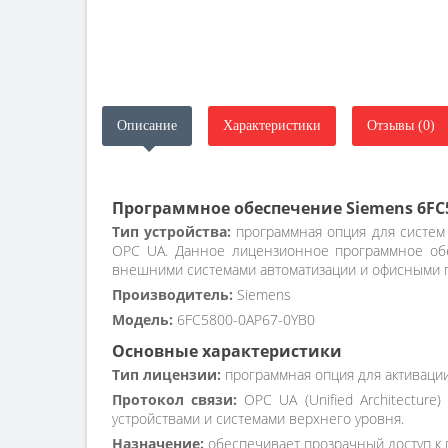
Описание
Характеристики
Отзывы (0)
Программное обеспечение Siemens 6FC5
Тип устройства:
программная опция для систем 
OPC UA. Данное лицензионное программное обе
внешними системами автоматизации и офисными 
Производитель:
Siemens
Модель:
6FC5800-0AP67-0YB0
Основные характеристики
Тип лицензии:
программная опция для активации 
Протокол связи:
OPC UA (Unified Architectur
устройствами и системами верхнего уровня.
Назначение:
обеспечивает прозрачный доступ к 