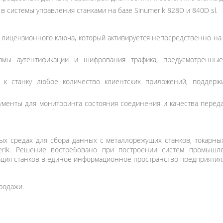
 системы управления станками на базе Sinumerik 828D и 840D sl.
 лицензионного ключа, который активируется непосредственно на
мы аутентификации и шифрования трафика, предусмотренные
 к станку любое количество клиентских приложений, поддер
менты для мониторинга состояния соединения и качества переда
х средах для сбора данных с металлорежущих станков, токарны
erik. Решение востребовано при построении систем промышле
рация станков в единое информационное пространство предприятия
родажи.