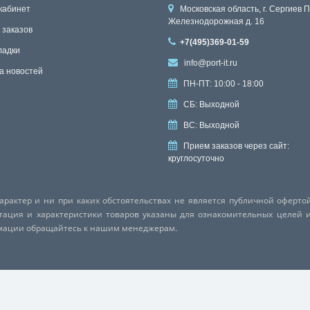
кабинет
Московская область, г. Сергиев П
Железнодорожная д. 16
 заказов
+7(495)369-01-59
ладки
info@port-it.ru
а новостей
ПН-ПТ: 10:00 - 18:00
СБ: Выходной
ВС: Выходной
Прием заказов через сайт:
круглосуточно
актер и ни при каких обстоятельствах не является публичной оферто
ктация и характеристики товаров указаны для ознакомительных целей 
рмации обращайтесь к нашим менеджерам.