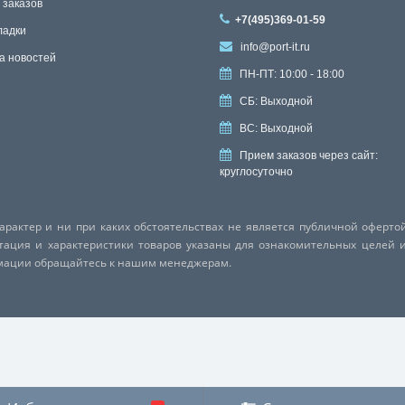
 заказов
+7(495)369-01-59
ладки
info@port-it.ru
а новостей
ПН-ПТ: 10:00 - 18:00
СБ: Выходной
ВС: Выходной
Прием заказов через сайт:
круглосуточно
актер и ни при каких обстоятельствах не является публичной оферто
ктация и характеристики товаров указаны для ознакомительных целей 
рмации обращайтесь к нашим менеджерам.