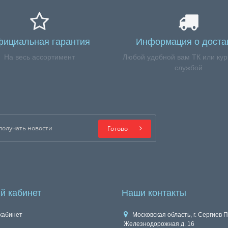
ициальная гарантия
Информация о доста
На весь ассортимент
Любой удобной вам ТК или кур
службой
Готово
й кабинет
Наши контакты
кабинет
Московская область, г. Сергиев П
Железнодорожная д. 16