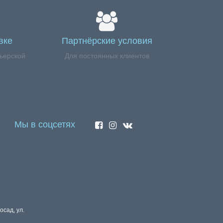
вке
Партнёрские условия
ьерской
Для постоянных клиентов
Мы в соцсетях
осад, ул.