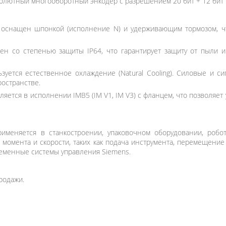
олютный многооборотный энкодер с разрешением 20 бит + 12 бит 
 оснащен шпонкой (исполнение N) и удерживающим тормозом, ч
н со степенью защиты IP64, что гарантирует защиту от пыли и
зуется естественное охлаждение (Natural Cooling). Силовые и 
ространстве.
ляется в исполнении IMB5 (IM V1, IM V3) с фланцем, что позволяе
именяется в станкостроении, упаковочном оборудовании, робо
 момента и скорости, таких как подача инструмента, перемещени
временные системы управления Siemens.
родажи.