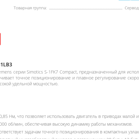
Товарная группа:
Сервод
-1LB3
mens серии Simotics S-1FK7 Compact, предназначенный для испол
чивает точное позиционирование и плавное регулирование скорос
ысокой удельной мощностью.
0,85 Нм, что позволяет использовать двигатель в приводах малой 
000 об/мин, обеспечивая высокую динамику работы механизмов.
оответствует задачам точного позиционирования в компактных узлах