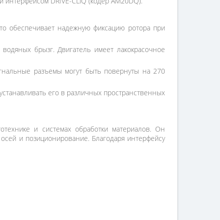
и интерфейсом DRIVE-CLiQ (кодер AM20DQ).
то обеспечивает надежную фиксацию ротора при
 водяных брызг. Двигатель имеет лакокрасочное
сигнальные разъемы могут быть повернуты на 270
т устанавливать его в различных пространственных
тотехнике и системах обработки материалов. Он
е осей и позиционирование. Благодаря интерфейсу