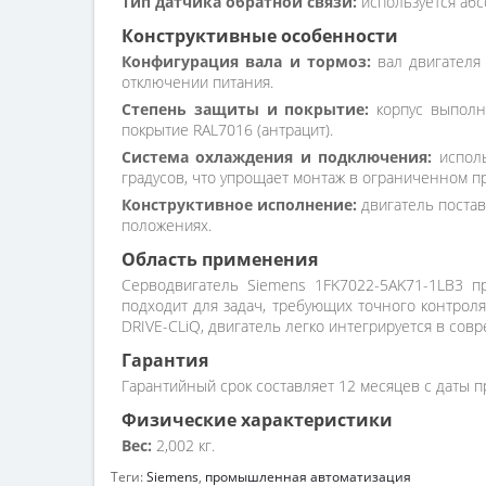
Тип датчика обратной связи:
используется абс
Конструктивные особенности
Конфигурация вала и тормоз:
вал двигателя
отключении питания.
Степень защиты и покрытие:
корпус выполне
покрытие RAL7016 (антрацит).
Система охлаждения и подключения:
исполь
градусов, что упрощает монтаж в ограниченном п
Конструктивное исполнение:
двигатель постав
положениях.
Область применения
Серводвигатель Siemens 1FK7022-5AK71-1LB3 пр
подходит для задач, требующих точного контроля
DRIVE-CLiQ, двигатель легко интегрируется в со
Гарантия
Гарантийный срок составляет 12 месяцев с даты п
Физические характеристики
Вес:
2,002 кг.
Теги:
Siemens
,
промышленная автоматизация