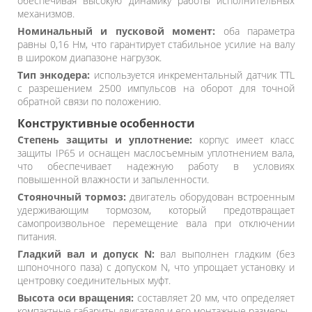
обеспечивая высокую динамику работы исполнительных
механизмов.
Номинальный и пусковой момент:
оба параметра
равны 0,16 Нм, что гарантирует стабильное усилие на валу
в широком диапазоне нагрузок.
Тип энкодера:
используется инкрементальный датчик TTL
с разрешением 2500 импульсов на оборот для точной
обратной связи по положению.
Конструктивные особенности
Степень защиты и уплотнение:
корпус имеет класс
защиты IP65 и оснащен маслосъемным уплотнением вала,
что обеспечивает надежную работу в условиях
повышенной влажности и запыленности.
Стояночный тормоз:
двигатель оборудован встроенным
удерживающим тормозом, который предотвращает
самопроизвольное перемещение вала при отключении
питания.
Гладкий вал и допуск N:
вал выполнен гладким (без
шпоночного паза) с допуском N, что упрощает установку и
центровку соединительных муфт.
Высота оси вращения:
составляет 20 мм, что определяет
компактные габариты двигателя и его монтажные размеры.