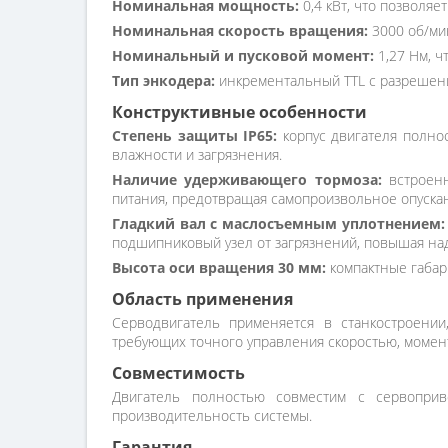
Номинальная мощность:
0,4 кВт, что позволяе
Номинальная скорость вращения:
3000 об/ми
Номинальный и пусковой момент:
1,27 Нм, ч
Тип энкодера:
инкрементальный TTL с разрешени
Конструктивные особенности
Степень защиты IP65:
корпус двигателя полно
влажности и загрязнения.
Наличие удерживающего тормоза:
встроенн
питания, предотвращая самопроизвольное опускан
Гладкий вал с маслосъемным уплотнением:
подшипниковый узел от загрязнений, повышая на
Высота оси вращения 30 мм:
компактные габар
Область применения
Серводвигатель применяется в станкостроении
требующих точного управления скоростью, момент
Совместимость
Двигатель полностью совместим с сервоприв
производительность системы.
Гарантия