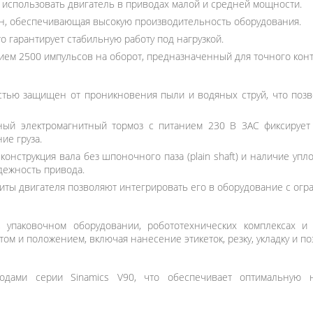
т использовать двигатель в приводах малой и средней мощности.
н, обеспечивающая высокую производительность оборудования.
то гарантирует стабильную работу под нагрузкой.
ем 2500 импульсов на оборот, предназначенный для точного конт
стью защищен от проникновения пыли и водяных струй, что позв
ый электромагнитный тормоз с питанием 230 В 3AC фиксирует
ие груза.
конструкция вала без шпоночного паза (plain shaft) и наличие уп
дежность привода.
иты двигателя позволяют интегрировать его в оборудование с ог
, упаковочном оборудовании, робототехнических комплексах и
ом и положением, включая нанесение этикеток, резку, укладку и п
одами серии Sinamics V90, что обеспечивает оптимальную н