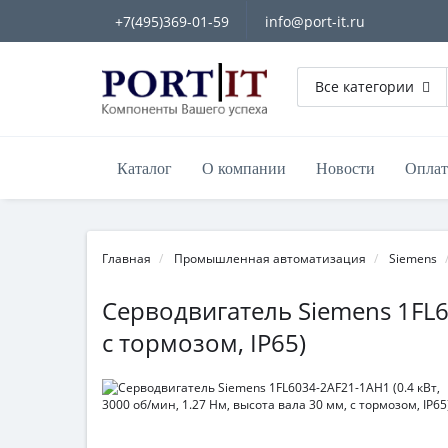
+7(495)369-01-59
info@port-it.ru
Все категории
Каталог
О компании
Новости
Оплат
Главная
Промышленная автоматизация
Siemens
Серводвигатель Siemens 1FL60
с тормозом, IP65)