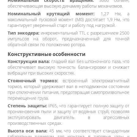
Номинальная скорость вращения:
3000 об/мин,
обеспечивающая высокую динамику работы механизмов.
Номинальный крутящий момент:
1,27 Нм, а
максимальный пусковой момент (M0) достигает 1,9 Нм, что
гарантирует уверенный старт и работу под нагрузкой.
Тип энкодера:
инкрементальный TTL с разрешением 2500
импульсов на оборот, предназначенный для точной
обратной связи по положению ротора.
Конструктивные особенности
Конструкция вала:
гладкий вал без шпоночного паза, что
обеспечивает высокую точность балансировки и снижает
вибрации при высоких скоростях.
Стояночный тормоз:
встроенный электромагнитный
тормоз, который удерживает вал в неподвижном состоянии
при отключении питания, предотвращая самопроизвольное
перемещение груза.
Степень защиты:
IP65, что гарантирует полную защиту от
проникновения пыли и защиту от водяных струй, позволяя
эксплуатировать двигатель в агрессивных
производственных средах.
Высота оси вала:
45 мм, что соответствует стандартным
габаритным размерам для монтажа в типовые узлы и