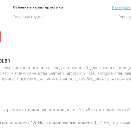
Основные характеристики
Все харак
Товарная группа:
Сервод
0LB1
тока синхронного типа, предназначенный для точного позици
ется частью семейства Siemens Simotics S-1FL6, которое специал
беспечивает высокую динамику и точность, необходимые для сложн
ль развивает номинальную мощность 0,4 кВт при номинальной с
сковой момент 1,9 Нм и номинальный момент 1,27 Нм, что гаран