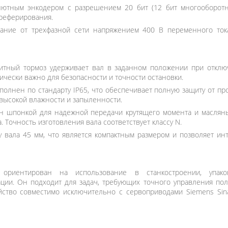
тным энкодером с разрешением 20 бит (12 бит многооборотны
реферирования.
ание от трехфазной сети напряжением 400 В переменного ток
итный тормоз удерживает вал в заданном положении при отклю
ически важно для безопасности и точности остановки.
полнен по стандарту IP65, что обеспечивает полную защиту от пр
 высокой влажности и запыленности.
 шпонкой для надежной передачи крутящего момента и масляны
 Точность изготовления вала соответствует классу N.
 вала 45 мм, что является компактным размером и позволяет ин
1 ориентирован на использование в станкостроении, упако
ции. Он подходит для задач, требующих точного управления поло
йство совместимо исключительно с сервоприводами Siemens Sina