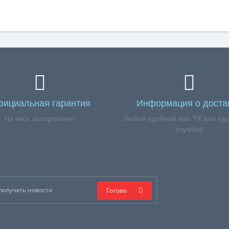
ициальная гарантия
Информация о доста
На весь ассортимент
Любой удобной вам ТК или кур
службой
Готово