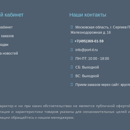
й кабинет
Наши контакты
кабинет
Московская область, г. Сергиев П
Железнодорожная д. 16
 заказов
+7(495)369-01-59
ладки
info@port-it.ru
а новостей
ПН-ПТ: 10:00 - 18:00
СБ: Выходной
ВС: Выходной
Прием заказов через сайт: кругл
актер и ни при каких обстоятельствах не является публичной оферто
ктация и характеристики товаров указаны для ознакомительных целей 
рмации обращайтесь к нашим менеджерам.