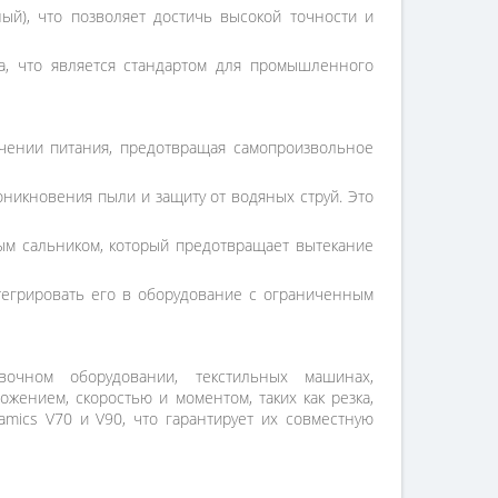
й), что позволяет достичь высокой точности и
а, что является стандартом для промышленного
чении питания, предотвращая самопроизвольное
оникновения пыли и защиту от водяных струй. Это
м сальником, который предотвращает вытекание
тегрировать его в оборудование с ограниченным
вочном оборудовании, текстильных машинах,
жением, скоростью и моментом, таких как резка,
mics V70 и V90, что гарантирует их совместную