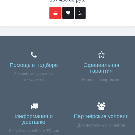
Помощь в подборе
Официальная
гарантия
Спецификации любой
На весь ассортимент
сложности
Информация о
Партнёрские условия
доставке
Для постоянных клиентов
Любой удобной вам ТК или