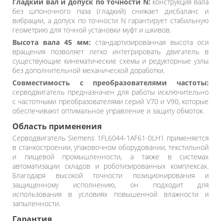
Гладкий вал и допуск по точности N:
конструкция вала
без шпоночного паза (гладкий) снижает дисбаланс и
вибрации, а допуск по точности N гарантирует стабильную
геометрию для точной установки муфт и шкивов.
Высота вала 45 мм:
стандартизированная высота оси
вращения позволяет легко интегрировать двигатель в
существующие кинематические схемы и редукторные узлы
без дополнительной механической доработки.
Совместимость с преобразователями частоты:
серводвигатель предназначен для работы исключительно
с частотными преобразователями серий V70 и V90, которые
обеспечивают оптимальное управление и защиту обмоток.
Область применения
Серводвигатель Siemens 1FL6044-1AF61-0LH1 применяется
в станкостроении, упаковочном оборудовании, текстильной
и пищевой промышленности, а также в системах
автоматизации складов и роботизированных комплексах.
Благодаря высокой точности позиционирования и
защищенному исполнению, он подходит для
использования в условиях повышенной влажности и
запыленности.
Гарантия