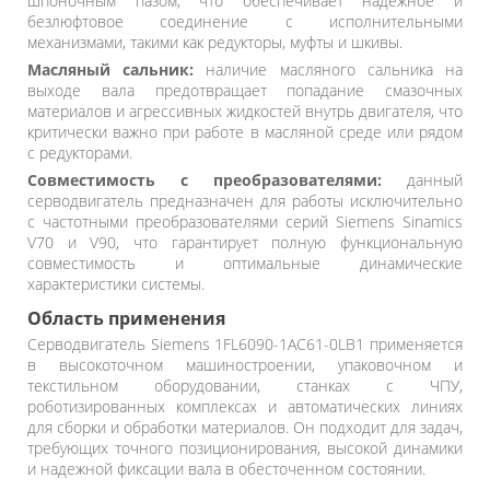
шпоночным пазом, что обеспечивает надежное и
безлюфтовое соединение с исполнительными
механизмами, такими как редукторы, муфты и шкивы.
Масляный сальник:
наличие масляного сальника на
выходе вала предотвращает попадание смазочных
материалов и агрессивных жидкостей внутрь двигателя, что
критически важно при работе в масляной среде или рядом
с редукторами.
Совместимость с преобразователями:
данный
серводвигатель предназначен для работы исключительно
с частотными преобразователями серий Siemens Sinamics
V70 и V90, что гарантирует полную функциональную
совместимость и оптимальные динамические
характеристики системы.
Область применения
Серводвигатель Siemens 1FL6090-1AC61-0LB1 применяется
в высокоточном машиностроении, упаковочном и
текстильном оборудовании, станках с ЧПУ,
роботизированных комплексах и автоматических линиях
для сборки и обработки материалов. Он подходит для задач,
требующих точного позиционирования, высокой динамики
и надежной фиксации вала в обесточенном состоянии.