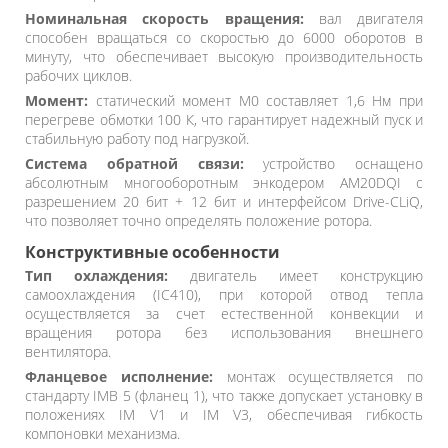
Номинальная скорость вращения:
вал двигателя
способен вращаться со скоростью до 6000 оборотов в
минуту, что обеспечивает высокую производительность
рабочих циклов.
Момент:
статический момент M0 составляет 1,6 Нм при
перегреве обмотки 100 К, что гарантирует надежный пуск и
стабильную работу под нагрузкой.
Система обратной связи:
устройство оснащено
абсолютным многооборотным энкодером AM20DQI с
разрешением 20 бит + 12 бит и интерфейсом Drive-CLiQ,
что позволяет точно определять положение ротора.
Конструктивные особенности
Тип охлаждения:
двигатель имеет конструкцию
самоохлаждения (IC410), при которой отвод тепла
осуществляется за счет естественной конвекции и
вращения ротора без использования внешнего
вентилятора.
Фланцевое исполнение:
монтаж осуществляется по
стандарту IMB 5 (фланец 1), что также допускает установку в
положениях IM V1 и IM V3, обеспечивая гибкость
компоновки механизма.