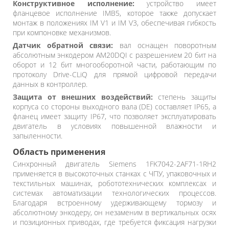
Конструктивное исполнение:
устройство имеет
фланцевое исполнение IMB5, которое также допускает
монтаж в положениях IM V1 и IM V3, обеспечивая гибкость
при компоновке механизмов.
Датчик обратной связи:
вал оснащен поворотным
абсолютным энкодером AM20DQI с разрешением 20 бит на
оборот и 12 бит многооборотной части, работающим по
протоколу Drive-CLiQ для прямой цифровой передачи
данных в контроллер.
Защита от внешних воздействий:
степень защиты
корпуса со стороны выходного вала (DE) составляет IP65, а
фланец имеет защиту IP67, что позволяет эксплуатировать
двигатель в условиях повышенной влажности и
запыленности.
Область применения
Синхронный двигатель Siemens 1FK7042-2AF71-1RH2
применяется в высокоточных станках с ЧПУ, упаковочных и
текстильных машинах, робототехнических комплексах и
системах автоматизации технологических процессов.
Благодаря встроенному удерживающему тормозу и
абсолютному энкодеру, он незаменим в вертикальных осях
и позиционных приводах, где требуется фиксация нагрузки