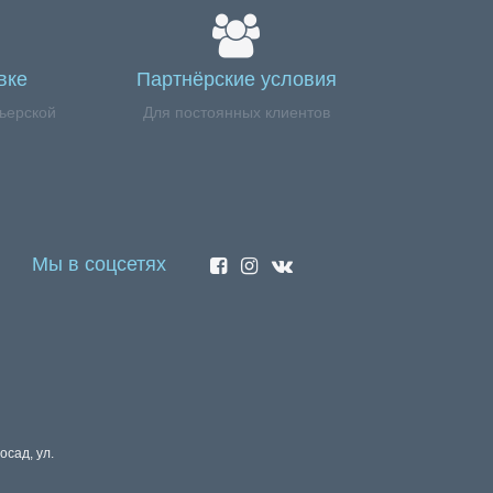
вке
Партнёрские условия
ьерской
Для постоянных клиентов
Мы в соцсетях
осад, ул.