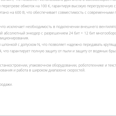
 перегреве обмоток на 100 К, гарантируя высокую перегрузочную 
тано на 600 В, что обеспечивает совместимость с современными 
что исключает необходимость в подключении внешнего вентилято
 абсолютный энкодер с разрешением 24 бит + 12 бит многооборо
озиционирования.
 шпонкой с допуском N, что позволяет надежно передавать крутя
, что гарантирует полную защиту от пыли и защиту от водяных брыз
станкостроении, упаковочном оборудовании, робототехнике и текс
рования и работа в широком диапазоне скоростей.
родажи.