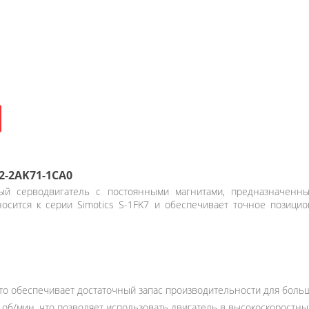
2-2AK71-1CA0
й серводвигатель с постоянными магнитами, предназначенны
носится к серии Simotics S-1FK7 и обеспечивает точное позици
 что обеспечивает достаточный запас производительности для боль
об/мин, что позволяет использовать двигатель в высокоскоростны