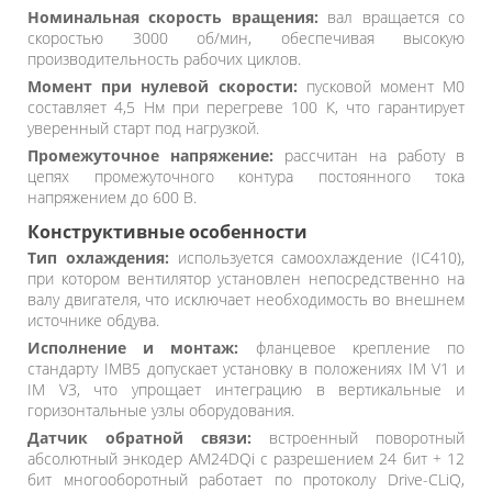
Номинальная скорость вращения:
вал вращается со
скоростью 3000 об/мин, обеспечивая высокую
производительность рабочих циклов.
Момент при нулевой скорости:
пусковой момент M0
составляет 4,5 Нм при перегреве 100 К, что гарантирует
уверенный старт под нагрузкой.
Промежуточное напряжение:
рассчитан на работу в
цепях промежуточного контура постоянного тока
напряжением до 600 В.
Конструктивные особенности
Тип охлаждения:
используется самоохлаждение (IC410),
при котором вентилятор установлен непосредственно на
валу двигателя, что исключает необходимость во внешнем
источнике обдува.
Исполнение и монтаж:
фланцевое крепление по
стандарту IMB5 допускает установку в положениях IM V1 и
IM V3, что упрощает интеграцию в вертикальные и
горизонтальные узлы оборудования.
Датчик обратной связи:
встроенный поворотный
абсолютный энкодер AM24DQi с разрешением 24 бит + 12
бит многооборотный работает по протоколу Drive-CLiQ,