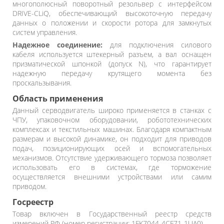
многополюсный поворотный резольвер с интерфейсом
DRIVE-CLiQ, обеспечивающий высокоточную передачу
данных о положении и скорости ротора для замкнутых
систем управления.
Надежное соединение:
для подключения силового
кабеля используется штекерный разъем, а вал оснащен
призматической шпонкой (допуск N), что гарантирует
надежную передачу крутящего момента без
проскальзывания.
Область применения
Данный серводвигатель широко применяется в станках с
ЧПУ, упаковочном оборудовании, робототехнических
комплексах и текстильных машинах. Благодаря компактным
размерам и высокой динамике, он подходит для приводов
подач, позиционирующих осей и вспомогательных
механизмов. Отсутствие удерживающего тормоза позволяет
использовать его в системах, где торможение
осуществляется внешними устройствами или самим
приводом.
Госреестр
Товар включен в Государственный реестр средств
измерений РФ (номер регистрации: 1FK7044-4CF71-1UA0).