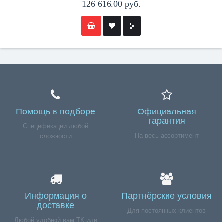
126 616.00 руб.
Помощь в подборе
Официальная
гарантия
Спецификации любой
На весь ассортимент
сложности
Информация о
Партнёрские условия
доставке
Для постоянных клиентов
Любой удобной вам ТК или