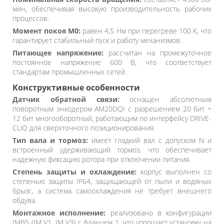
мин, обеспечивая высокую производительность рабочих
процессов.
Момент покоя M0:
равен 4,5 Нм при перегреве 100 К, что
гарантирует стабильный пуск и работу механизмов.
Питающее напряжение:
рассчитан на промежуточное
постоянное напряжение 600 В, что соответствует
стандартам промышленных сетей.
Конструктивные особенности
Датчик обратной связи:
оснащен абсолютным
поворотным энкодером AM20DQI с разрешением 20 бит +
12 бит многооборотный, работающим по интерфейсу DRIVE-
CLiQ для сверхточного позиционирования.
Тип вала и тормоз:
имеет гладкий вал с допуском N и
встроенный удерживающий тормоз, что обеспечивает
надежную фиксацию ротора при отключении питания.
Степень защиты и охлаждение:
корпус выполнен со
степенью защиты IP64, защищающей от пыли и водяных
брызг, а система самоохлаждения не требует внешнего
обдува.
Монтажное исполнение:
реализовано в конфигурации
IMB5 (IM V1, IM V3) с фланцем 1, что упрощает установку на