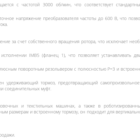
ается с частотой 3000 об/мин, что соответствует стандартн
точное напряжение преобразователя частоты до 600 В, что позв
ока.
ение за счет собственного вращения ротора, что исключает нео
сполнении IMB5 (фланец 1), что позволяет устанавливать дв
юсным поворотным резольвером с полюсностью P=3 и встроенны
ен удерживающий тормоз, предотвращающий самопроизвольное
ки соединительных муфт.
ковочных и текстильных машинах, а также в роботизированны
ным размерам и встроенному тормозу, он подходит для вертикаль
родажи.