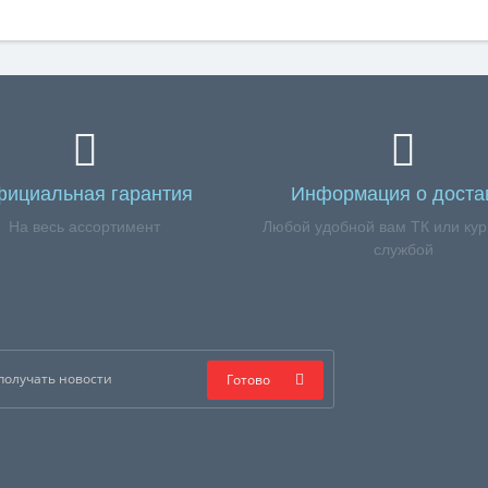
ициальная гарантия
Информация о доста
На весь ассортимент
Любой удобной вам ТК или кур
службой
Готово