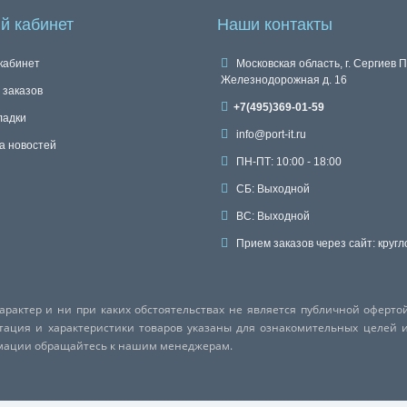
й кабинет
Наши контакты
кабинет
Московская область, г. Сергиев П
Железнодорожная д. 16
 заказов
+7(495)369-01-59
ладки
info@port-it.ru
а новостей
ПН-ПТ: 10:00 - 18:00
СБ: Выходной
ВС: Выходной
Прием заказов через сайт: кругл
актер и ни при каких обстоятельствах не является публичной оферто
ктация и характеристики товаров указаны для ознакомительных целей 
рмации обращайтесь к нашим менеджерам.