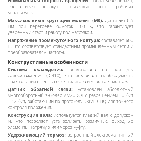
Номинальная скорость вращения:
равна 3000 об/мин,
обеспечивая высокую производительность рабочих
механизмов.
Максимальный крутящий момент (M0):
достигает 8,5
Нм при перегреве обмоток 100 К, что гарантирует
уверенный старт и работу под нагрузкой.
Напряжение промежуточного контура:
составляет 600
В, что соответствует стандартным промышленным сетям и
преобразователям частоты.
Конструктивные особенности
Система охлаждения:
реализована по принципу
самоохлаждения (IC410), что исключает необходимость
подключения внешнего вентилятора и упрощает монтаж.
Датчик обратной связи:
установлен абсолютный
многооборотный энкодер AM20DQI с разрешением 20 бит
+ 12 бит, работающий по протоколу DRIVE-CLiQ для точного
контроля положения.
Конструкция вала:
используется гладкий вал с допуском
N, что позволяет устанавливать различные выходные
элементы напрямую или через муфту.
Удерживающий тормоз:
встроенный электромагнитный
тормоз обеспечивает фиксацию ротора при отключении