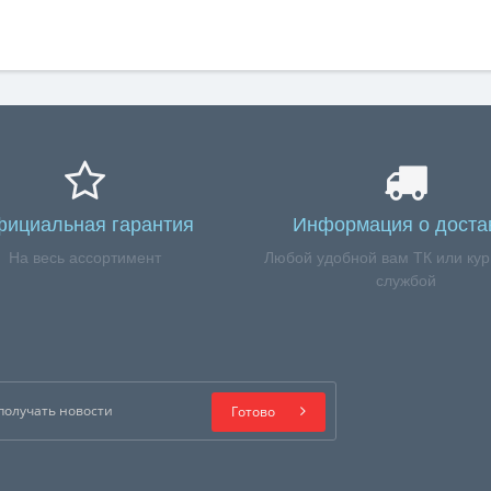
ициальная гарантия
Информация о доста
На весь ассортимент
Любой удобной вам ТК или кур
службой
Готово