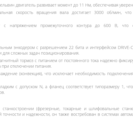
ельвин двигатель развивает момент до 11 Нм, обеспечивая уверенн
ьная скорость вращения вала достигает 3000 об/мин, что
 с напряжением промежуточного контура до 600 В, что о
ным энкодером с разрешением 22 бита и интерфейсом DRIVE-CL
и для сложных задач позиционирования.
гнитный тормоз с питанием от постоянного тока надежно фиксир
 при отключении питания.
лаждение (конвекция), что исключает необходимость подключени
адким с допуском N, а фланец соответствует типоразмеру 1, чт
ов.
станкостроении (фрезерные, токарные и шлифовальные станки
точности и надежности, он также востребован в системах автома