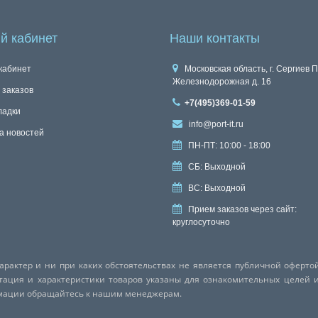
й кабинет
Наши контакты
кабинет
Московская область, г. Сергиев П
Железнодорожная д. 16
 заказов
+7(495)369-01-59
ладки
info@port-it.ru
а новостей
ПН-ПТ: 10:00 - 18:00
СБ: Выходной
ВС: Выходной
Прием заказов через сайт:
круглосуточно
актер и ни при каких обстоятельствах не является публичной оферто
ктация и характеристики товаров указаны для ознакомительных целей 
рмации обращайтесь к нашим менеджерам.