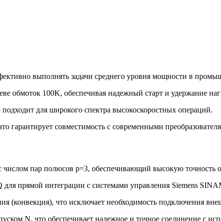
эффективно выполнять задачи среднего уровня мощности в пром
еве обмоток 100K, обеспечивая надежный старт и удержание наг
о подходит для широкого спектра высокоскоростных операций.
 что гарантирует совместимость с современными преобразовател
с числом пар полюсов p=3, обеспечивающий высокую точность о
для прямой интеграции с системами управления Siemens SINAM
ия (конвекция), что исключает необходимость подключения вне
уском N, что обеспечивает надежное и точное соединение с ис