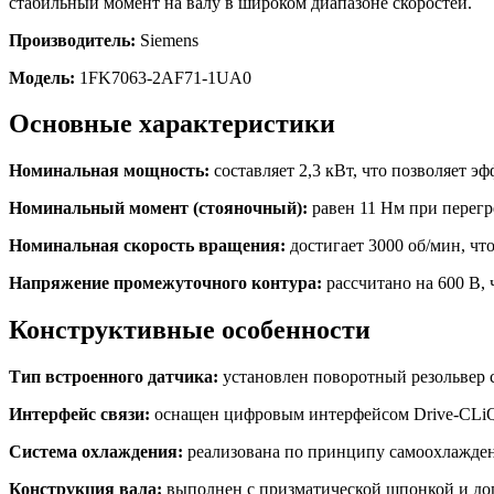
стабильный момент на валу в широком диапазоне скоростей.
Производитель:
Siemens
Модель:
1FK7063-2AF71-1UA0
Основные характеристики
Номинальная мощность:
составляет 2,3 кВт, что позволяет 
Номинальный момент (стояночный):
равен 11 Нм при перегр
Номинальная скорость вращения:
достигает 3000 об/мин, чт
Напряжение промежуточного контура:
рассчитано на 600 В,
Конструктивные особенности
Тип встроенного датчика:
установлен поворотный резольвер 
Интерфейс связи:
оснащен цифровым интерфейсом Drive-CLiQ 
Система охлаждения:
реализована по принципу самоохлажден
Конструкция вала:
выполнен с призматической шпонкой и доп