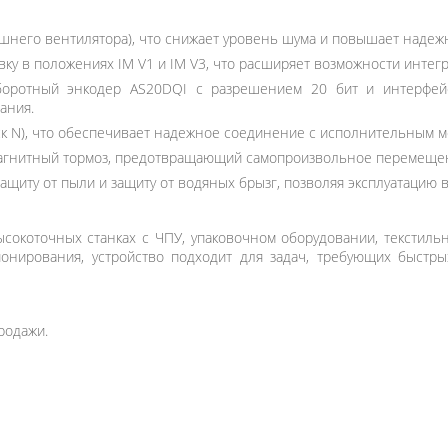
него вентилятора), что снижает уровень шума и повышает надежно
ку в положениях IM V1 и IM V3, что расширяет возможности интег
ротный энкодер AS20DQI с разрешением 20 бит и интерфейс
ания.
к N), что обеспечивает надежное соединение с исполнительным м
гнитный тормоз, предотвращающий самопроизвольное перемещени
защиту от пыли и защиту от водяных брызг, позволяя эксплуатацию
сокоточных станках с ЧПУ, упаковочном оборудовании, текстиль
онирования, устройство подходит для задач, требующих быстр
родажи.