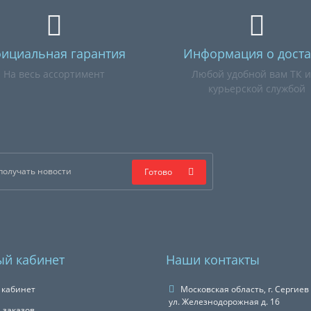
ициальная гарантия
Информация о доста
На весь ассортимент
Любой удобной вам ТК 
курьерской службой
Готово
й кабинет
Наши контакты
 кабинет
Московская область, г. Сергиев
ул. Железнодорожная д. 16
 заказов