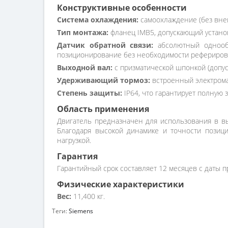
Конструктивные особенности
Система охлаждения:
самоохлаждение (без внеш
Тип монтажа:
фланец IMB5, допускающий установ
Датчик обратной связи:
абсолютный однообо
позиционирование без необходимости рефериров
Выходной вал:
с призматической шпонкой (допус
Удерживающий тормоз:
встроенный электрома
Степень защиты:
IP64, что гарантирует полную 
Область применения
Двигатель предназначен для использования в вы
Благодаря высокой динамике и точности позици
нагрузкой.
Гарантия
Гарантийный срок составляет 12 месяцев с даты п
Физические характеристики
Вес:
11,400 кг.
Теги:
Siemens