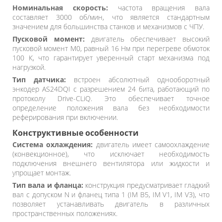
Номинальная скорость:
частота вращения вала
составляет 3000 об/мин, что является стандартным
значением для большинства станков и механизмов с ЧПУ.
Пусковой момент:
двигатель обеспечивает высокий
пусковой момент M0, равный 16 Нм при перегреве обмоток
100 К, что гарантирует уверенный старт механизма под
нагрузкой.
Тип датчика:
встроен абсолютный однооборотный
энкодер AS24DQI с разрешением 24 бита, работающий по
протоколу Drive-CLiQ. Это обеспечивает точное
определение положения вала без необходимости
реферирования при включении.
Конструктивные особенности
Система охлаждения:
двигатель имеет самоохлаждение
(конвекционное), что исключает необходимость
подключения внешнего вентилятора или жидкости и
упрощает монтаж.
Тип вала и фланца:
конструкция предусматривает гладкий
вал с допуском N и фланец типа 1 (IM B5, IM V1, IM V3), что
позволяет устанавливать двигатель в различных
пространственных положениях.