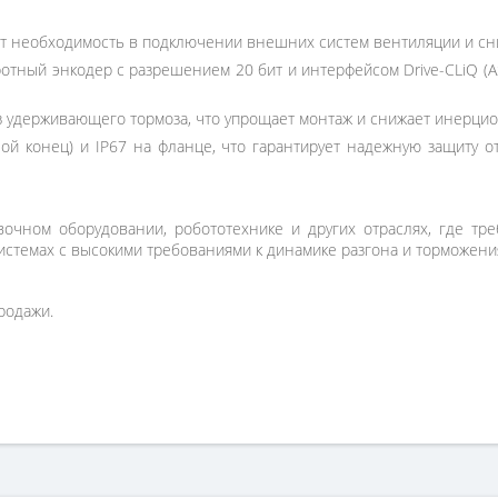
т необходимость в подключении внешних систем вентиляции и сн
ный энкодер с разрешением 20 бит и интерфейсом Drive-CLiQ (A
ез удерживающего тормоза, что упрощает монтаж и снижает инерци
ой конец) и IP67 на фланце, что гарантирует надежную защиту 
вочном оборудовании, робототехнике и других отраслях, где тр
истемах с высокими требованиями к динамике разгона и торможени
родажи.