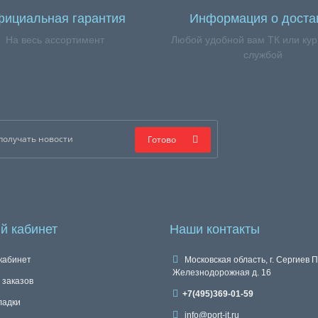
ициальная гарантия
Информация о доста
На весь ассортимент
Любой удобной вам ТК или кур
службой
Готово
й кабинет
Наши контакты
кабинет
Московская область, г. Сергиев П
Железнодорожная д. 16
 заказов
+7(495)369-01-59
ладки
info@port-it.ru