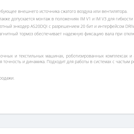
ебующее внешнего источника сжатого воздуха или вентилятора.
также допускается монтаж в положениях IM V1 и IM V3 для гибкости
тный энкодер AS20DQI с разрешением 20 бит и интерфейсом DRIV
гнитный тормоз обеспечивает надежную фиксацию вала при откл
вочных и текстильных машинах, роботизированных комплексах и 
я точность и динамика. Подходит для работы в системах с частым 
родажи.