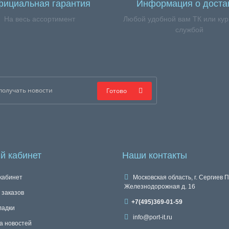
ициальная гарантия
Информация о доста
На весь ассортимент
Любой удобной вам ТК или кур
службой
Готово
й кабинет
Наши контакты
кабинет
Московская область, г. Сергиев П
Железнодорожная д. 16
 заказов
+7(495)369-01-59
ладки
info@port-it.ru
а новостей