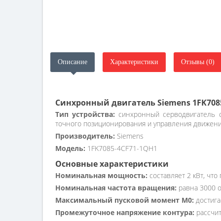
Описание
Характеристики
Отзывы (0)
Синхронный двигатель Siemens 1FK708
Тип устройства:
синхронный серводвигатель с
точного позиционирования и управления движени
Производитель:
Siemens
Модель:
1FK7085-4CF71-1QH1
Основные характеристики
Номинальная мощность:
составляет 2 кВт, что
Номинальная частота вращения:
равна 3000 о
Максимальный пусковой момент M0:
достига
Промежуточное напряжение контура:
рассчит