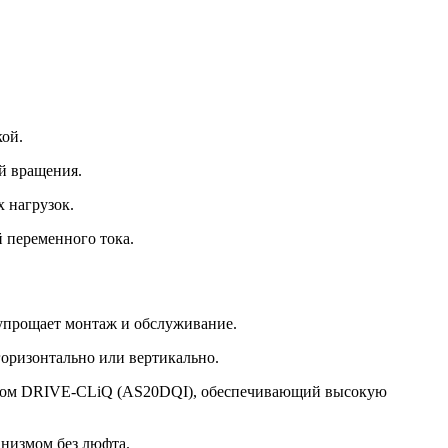
кой.
й вращения.
 нагрузок.
 переменного тока.
 упрощает монтаж и обслуживание.
горизонтально или вертикально.
йсом DRIVE-CLiQ (AS20DQI), обеспечивающий высокую
анизмом без люфта.