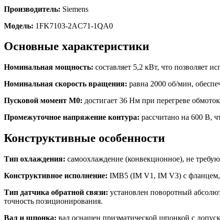
Производитель:
Siemens
Модель:
1FK7103-2AC71-1QA0
Основные характеристики
Номинальная мощность:
составляет 5,2 кВт, что позволяет и
Номинальная скорость вращения:
равна 2000 об/мин, обесп
Пусковой момент M0:
достигает 36 Нм при перегреве обмоток
Промежуточное напряжение контура:
рассчитано на 600 В, 
Конструктивные особенности
Тип охлаждения:
самоохлаждение (конвекционное), не требую
Конструктивное исполнение:
IMB5 (IM V1, IM V3) с фланцем,
Тип датчика обратной связи:
установлен поворотный абсолю
точность позиционирования.
Вал и шпонка:
вал оснащен призматической шпонкой с допуск