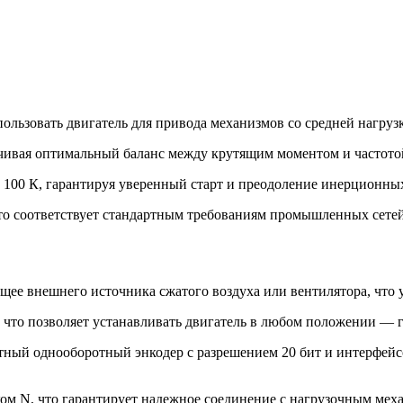
спользовать двигатель для привода механизмов со средней нагруз
ечивая оптимальный баланс между крутящим моментом и частото
 100 К, гарантируя уверенный старт и преодоление инерционных
что соответствует стандартным требованиям промышленных сетей
щее внешнего источника сжатого воздуха или вентилятора, что
 что позволяет устанавливать двигатель в любом положении — 
тный однооборотный энкодер с разрешением 20 бит и интерфе
ом N, что гарантирует надежное соединение с нагрузочным мех