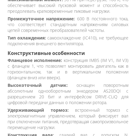
обеспечивает высокий пусковой момент и способность
преодолевать кратковременные пиковые нагрузки.
Промежуточное напряжение:
600 В постоянного тока,
что соответствует стандартным напряжениям силовых
цепей современных преобразователей частоты.
Тип охлаждения:
самоохлаждение (IC410), не требующее
подключения внешнего вентилятора.
Конструктивные особенности
Фланцевое исполнение:
конструкция IMB5 (IM V1, IM V3)
с фланцем 1, что позволяет монтировать двигатель как в
горизонтальном, так и в вертикальном положении
(фланцем вниз или вверх).
Высокоточный датчик:
оснащен поворотным
абсолютным однооборотным энкодером AS20DQI с
разрешением 20 бит и интерфейсом DRIVE-CLiQ для
цифровой передачи данных о положении ротора.
Удерживающий тормоз:
встроенный тормоз с
электромагнитным управлением, который фиксирует вал
при отключении питания, предотвращая самопроизвольное
перемещение нагрузки.
Конструкция вала:
гладкий вал с допуском N,