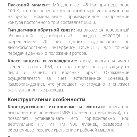
Пусковой момент:
M0 достигает 48 Нм при перегреве
100 К, что обеспечивает уверенный старт механизмов под
нагрузкой. Номинальное промежуточное напряжение
контура постоянного тока составляет 600 В.
Тип датчика обратной связи:
используется поворотный
абсолютный однооборотный энкодер AS20DQI с
разрешением 20 бит. Датчик подключается по
высокоскоростному интерфейсу Drive-CLiQ для точной
передачи данных о положении ротора.
Класс защиты и охлаждение:
корпус двигателя имеет
степень защиты IP64, что гарантирует полную защиту от
пыли и защиту от водяных брызг. Охлаждение
осуществляется за счет естественной конвекции
(самоохлаждение), что упрощает конструкцию и снижает
эксплуатационные расходы.
Конструктивные особенности
Конструктивное исполнение и монтаж:
двигатель
выполнен в исполнении IMB5 (фланец с отверстиями), что
позволяет устанавливать его горизонтально или
вертикально (IM V1, IM V3). Фланец размером 1
обеспечивает жесткое крепление к рабочей машине.