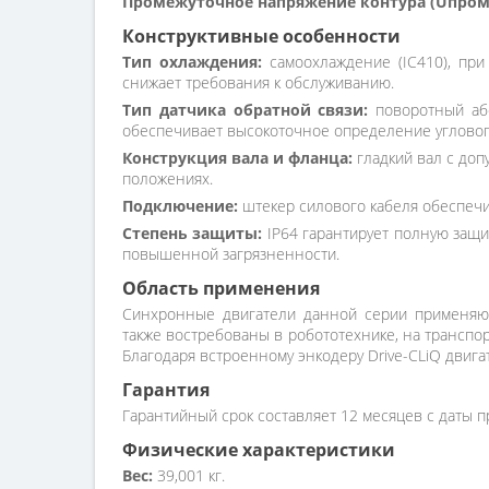
Промежуточное напряжение контура (Uпром.
Конструктивные особенности
Тип охлаждения:
самоохлаждение (IC410), при
снижает требования к обслуживанию.
Тип датчика обратной связи:
поворотный абс
обеспечивает высокоточное определение угловог
Конструкция вала и фланца:
гладкий вал с доп
положениях.
Подключение:
штекер силового кабеля обеспечи
Степень защиты:
IP64 гарантирует полную защи
повышенной загрязненности.
Область применения
Синхронные двигатели данной серии применяют
также востребованы в робототехнике, на транспор
Благодаря встроенному энкодеру Drive-CLiQ двиг
Гарантия
Гарантийный срок составляет 12 месяцев с даты п
Физические характеристики
Вес:
39,001 кг.