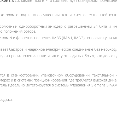
Конт.):
составляет 600 В, что соответствует стандартам промышле
 котором отвод тепла осуществляется за счет естественной кон
олютный однооборотный энкодер с разрешением 24 бита и инте
о положения ротора.
уском N и фланец исполнения IMB5 (IM V1, IM V3) позволяют устан
вает быстрое и надежное электрическое соединение без необход
ту от проникновения пыли и защиту от водяных брызг, что делает 
ся в станкостроении, упаковочном оборудовании, текстильно
терах и в системах позиционирования, где требуется высокая дин
атель идеально интегрируется в системы управления Siemens SINAM
родажи.