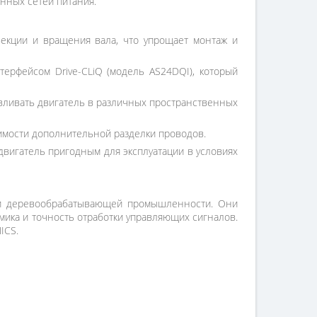
нных сетей питания.
векции и вращения вала, что упрощает монтаж и
рфейсом Drive-CLiQ (модель AS24DQI), который
авливать двигатель в различных пространственных
имости дополнительной разделки проводов.
двигатель пригодным для эксплуатации в условиях
й и деревообрабатывающей промышленности. Они
амика и точность отработки управляющих сигналов.
ICS.