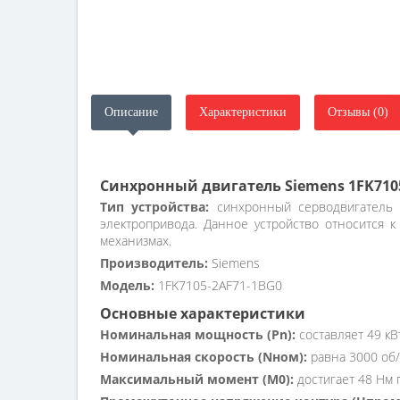
Описание
Характеристики
Отзывы (0)
Синхронный двигатель Siemens 1FK710
Тип устройства:
синхронный серводвигатель 
электропривода. Данное устройство относится 
механизмах.
Производитель:
Siemens
Модель:
1FK7105-2AF71-1BG0
Основные характеристики
Номинальная мощность (Pn):
составляет 49 кВ
Номинальная скорость (Nном):
равна 3000 об/
Максимальный момент (M0):
достигает 48 Нм п