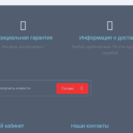
ициальная гарантия
Информация о доста
На весь ассортимент
Любой удобной вам ТК или кур
службой
Готово
й кабинет
Наши контакты