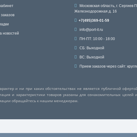
кабинет
Московская область, г. Сергиев П
Железнодорожная д. 16
 заказов
+7(495)369-01-59
ладки
info@port-it.ru
а новостей
ПН-ПТ: 10:00 - 18:00
СБ: Выходной
ВС: Выходной
Прием заказов через сайт: кругл
актер и ни при каких обстоятельствах не является публичной оферто
ктация и характеристики товаров указаны для ознакомительных целей 
рмации обращайтесь к нашим менеджерам.