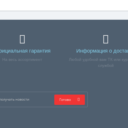
ициальная гарантия
Информация о доста
На весь ассортимент
Любой удобной вам ТК или кур
службой
Готово