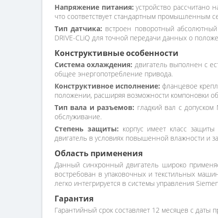
Напряжение питания:
устройство рассчитано н
что соответствует стандартным промышленным се
Тип датчика:
встроен поворотный абсолютный 
DRIVE-CLiQ для точной передачи данных о положе
Конструктивные особенности
Система охлаждения:
двигатель выполнен с ес
общее энергопотребление привода.
Конструктивное исполнение:
фланцевое креплен
положении, расширяя возможности компоновки об
Тип вала и разъемов:
гладкий вал с допуском
обслуживание.
Степень защиты:
корпус имеет класс защиты 
двигатель в условиях повышенной влажности и за
Область применения
Данный синхронный двигатель широко применяе
востребован в упаковочных и текстильных машина
легко интегрируется в системы управления Sieme
Гарантия
Гарантийный срок составляет 12 месяцев с даты п