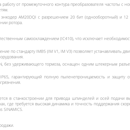
а работу от промежуточного контура преобразователя частоты с н
тям.
энкодер AM20DQI с разрешением 20 бит (однооборотный) и 12 б
нии ротора.
тественным самоохлаждением (IC410), что исключает необходимо
ие по стандарту IMB5 (IM V1, IM V3) позволяет устанавливать двиг
орудования.
 N, без удерживающего тормоза, оснащен одним штекерным разъе
IP65, гарантирующий полную пыленепроницаемость и защиту от 
грязнения.
тся в станкостроении для привода шпинделей и осей подачи в
х, где требуется высокая динамика и точность поддержания скоро
ns SINAMICS.
родажи.