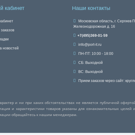
й кабинет
Наши контакты
кабинет
Московская область, г. Сергиев П
Железнодорожная д. 16
 заказов
+7(495)369-01-59
ладки
info@port-it.ru
а новостей
ПН-ПТ: 10:00 - 18:00
СБ: Выходной
ВС: Выходной
Прием заказов через сайт: кругл
актер и ни при каких обстоятельствах не является публичной оферто
ктация и характеристики товаров указаны для ознакомительных целей 
рмации обращайтесь к нашим менеджерам.