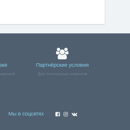
вке
Партнёрские условия
ьерской
Для постоянных клиентов
Мы в соцсетях