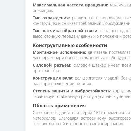
Максимальная частота вращения:
максимальн
операциях.
Тип охлаждения:
реализовано самоохлаждение 
конструкцию и снижает требования к обслуживани
Тип датчика обратной связи:
оснащен однооб
высокоточную передачу данных о положении рото
Конструктивные особенности
Монтажное исполнение:
двигатель поставляетс
расширяет варианты его компоновки в оборудова
Силовой разъем:
силовой штекер имеет возмо
пространства.
Конструкция вала:
вал двигателя гладкий, без
вала при отключении питания.
Степень защиты и вибростойкость:
корпус им
гарантирует стабильную работу в условиях умере
Область применения
Синхронные двигатели серии 1FT7 применяются в
материалов. Благодаря встроенному высокораз
нескольких осей и точного позиционирования.