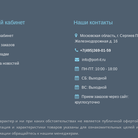
й кабинет
Наши контакты
кабинет
Московская область, г. Сергиев П
Железнодорожная д. 16
 заказов
+7(495)369-01-59
ладки
info@port-it.ru
а новостей
ПН-ПТ: 10:00 - 18:00
СБ: Выходной
ВС: Выходной
Прием заказов через сайт:
круглосуточно
актер и ни при каких обстоятельствах не является публичной оферто
ктация и характеристики товаров указаны для ознакомительных целей 
рмации обращайтесь к нашим менеджерам.