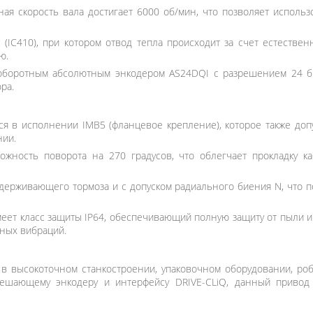
ая скорость вала достигает 6000 об/мин, что позволяет исполь
(IC410), при котором отвод тепла происходит за счет естестве
ю.
оротным абсолютным энкодером AS24DQI с разрешением 24 би
ра.
я в исполнении IMB5 (фланцевое крепление), которое также допу
нии.
жность поворота на 270 градусов, что облегчает прокладку к
 удерживающего тормоза и с допуском радиального биения N, что 
еет класс защиты IP64, обеспечивающий полную защиту от пыли и 
нных вибраций.
 высокоточном станкостроении, упаковочном оборудовании, робо
решающему энкодеру и интерфейсу DRIVE-CLiQ, данный привод