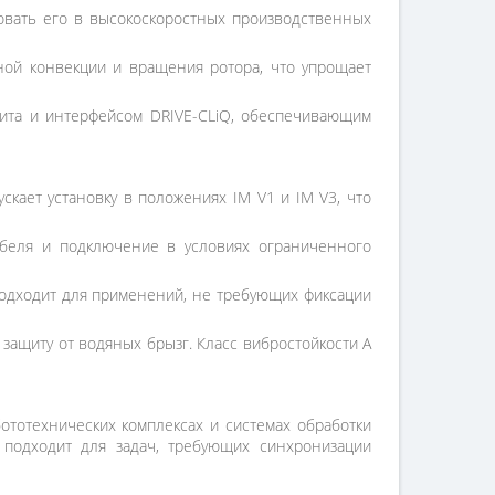
зовать его в высокоскоростных производственных
нной конвекции и вращения ротора, что упрощает
та и интерфейсом DRIVE-CLiQ, обеспечивающим
скает установку в положениях IM V1 и IM V3, что
абеля и подключение в условиях ограниченного
подходит для применений, не требующих фиксации
защиту от водяных брызг. Класс вибростойкости A
тотехнических комплексах и системах обработки
 подходит для задач, требующих синхронизации