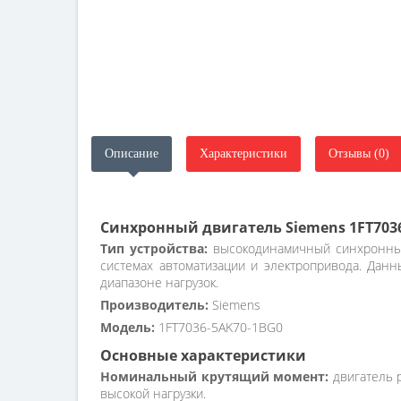
Описание
Характеристики
Отзывы (0)
Синхронный двигатель Siemens 1FT703
Тип устройства:
высокодинамичный синхронный
системах автоматизации и электропривода. Дан
диапазоне нагрузок.
Производитель:
Siemens
Модель:
1FT7036-5AK70-1BG0
Основные характеристики
Номинальный крутящий момент:
двигатель р
высокой нагрузки.