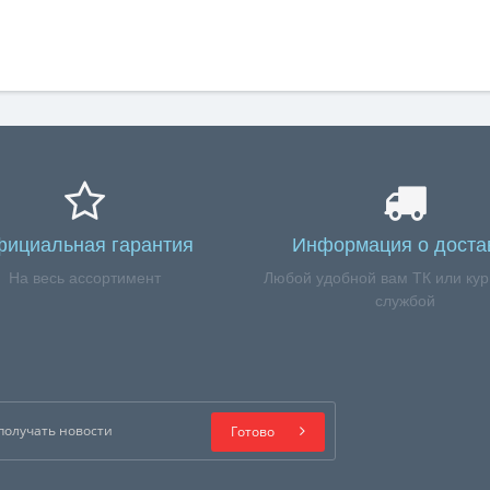
ициальная гарантия
Информация о доста
На весь ассортимент
Любой удобной вам ТК или кур
службой
Готово