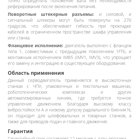
точно определять положение вала без необходимости
реферирования после включения питания.
Поворотные штекерные разъемы:
и силовой, и
сигнальный штекеры могут быть повернуты на 270
градусов, что обеспечивает гибкость при прокладке
кабелей в ограниченном пространстве шкафа управления
или станка.
Фланцевое исполнение:
двигатель выполнен с фланцем
типа 1, совместимым с предыдущим поколением 1FT6, и
монтажным исполнением IMB5 (IMV1, IMV3), что упрощает
его замену и интеграцию в существующее оборудование.
Область применения
Данный серводвигатель применяется в высокоточных
станках с ЧПУ, упаковочных и текстильных машинах,
робототехнических комплексах и других
автоматизированных линиях, где требуется точное
управление движением. Благодаря высокому классу
вибростойкости A и низкому допуску радиального биения N,
он подходит для шлифовальных и токарных станков, а
также для приводов подач и главного движения.
Гарантия
Гарантийный срок составляет 12 месяцев с даты продажи.