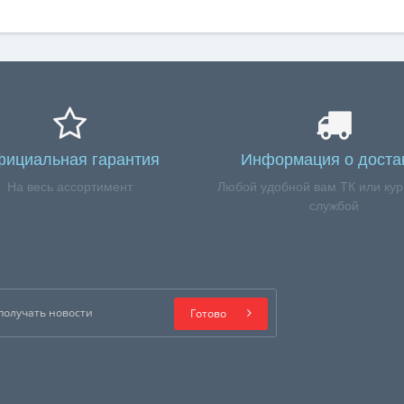
ициальная гарантия
Информация о доста
На весь ассортимент
Любой удобной вам ТК или кур
службой
Готово