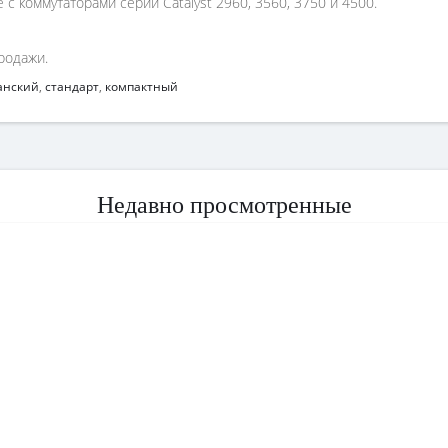
е с коммутаторами серий Catalyst 2960, 3560, 3750 и 4500.
родажи.
анский
,
стандарт
,
компактный
Недавно просмотренные