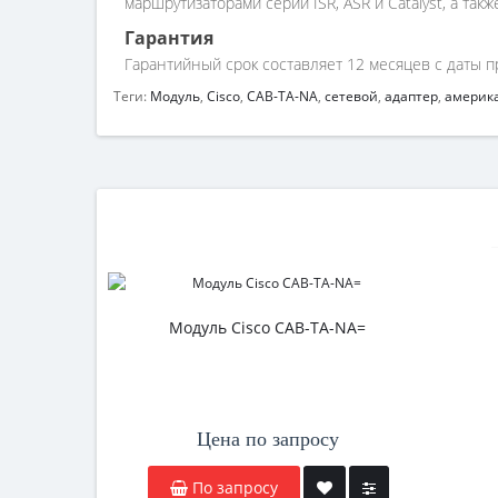
маршрутизаторами серий ISR, ASR и Catalyst, а такж
Гарантия
Гарантийный срок составляет 12 месяцев с даты п
Теги:
Модуль
,
Cisco
,
CAB-TA-NA
,
сетевой
,
адаптер
,
америк
Модуль Cisco CAB-TA-NA=
Цена по запросу
По запросу