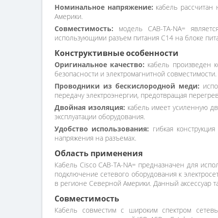
Номинальное напряжение:
кабель рассчитан н
Америки.
Совместимость:
модель CAB-TA-NA= является
использующими разъем питания C14 на блоке пит
Конструктивные особенности
Оригинальное качество:
кабель произведен ко
безопасности и электромагнитной совместимости.
Проводники из бескислородной меди:
испо
передачу электроэнергии, предотвращая перегрев
Двойная изоляция:
кабель имеет усиленную дв
эксплуатации оборудования.
Удобство использования:
гибкая конструкция
напряжения на разъемах.
Область применения
Кабель Cisco CAB-TA-NA= предназначен для испол
подключение сетевого оборудования к электросет
в регионе Северной Америки. Данный аксессуар т
Совместимость
Кабель совместим с широким спектром сетевы