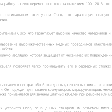
а работу в сетях переменного тока напряжением 100-120 В, что 
 оригинальным аксессуаром Cisco, что гарантирует полную 
ания.
мпанией Cisco, что гарантирует высокое качество материалов и 
льзование высококачественных медных проводников обеспечив
 кабеля.
ойную изоляцию, которая защищает от механических повреждений
 кабеля позволяет легко прокладывать его в серверных стойка
ьзования в центрах обработки данных, серверных комнатах и офи
и. Он подходит для питания коммутаторов, маршрутизаторов, межсе
акже применяется для замены штатных кабелей при ремонте или м
х устройств Cisco, оснащенных стандартным разъемом питан