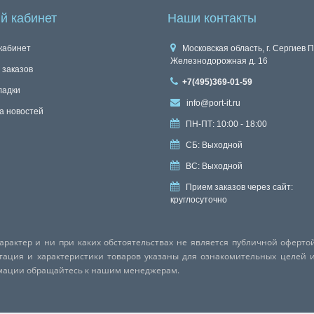
й кабинет
Наши контакты
кабинет
Московская область, г. Сергиев П
Железнодорожная д. 16
 заказов
+7(495)369-01-59
ладки
info@port-it.ru
а новостей
ПН-ПТ: 10:00 - 18:00
СБ: Выходной
ВС: Выходной
Прием заказов через сайт:
круглосуточно
актер и ни при каких обстоятельствах не является публичной оферто
ктация и характеристики товаров указаны для ознакомительных целей 
рмации обращайтесь к нашим менеджерам.