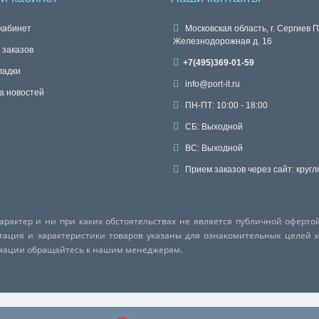
кабинет
Московская область, г. Сергиев П
Железнодорожная д. 16
 заказов
+7(495)369-01-59
ладки
info@port-it.ru
а новостей
ПН-ПТ: 10:00 - 18:00
СБ: Выходной
ВС: Выходной
Прием заказов через сайт: кругл
актер и ни при каких обстоятельствах не является публичной оферто
ктация и характеристики товаров указаны для ознакомительных целей 
рмации обращайтесь к нашим менеджерам.