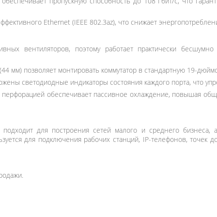
обеспечивает пропускную способность до 108 Гбит/с, что гаранти
фективного Ethernet (IEEE 802.3az), что снижает энергопотреблен
ивных вентиляторов, поэтому работает практически бесшумно
(44 мм) позволяет монтировать коммутатор в стандартную 19-дюймо
жены светодиодные индикаторы состояния каждого порта, что упро
с перфорацией обеспечивает пассивное охлаждение, повышая общ
 подходит для построения сетей малого и среднего бизнеса, 
уется для подключения рабочих станций, IP-телефонов, точек до
родажи.