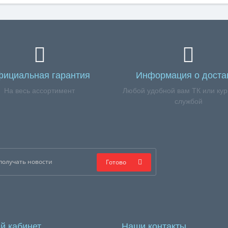
ициальная гарантия
Информация о доста
На весь ассортимент
Любой удобной вам ТК или кур
службой
Готово
й кабинет
Наши контакты