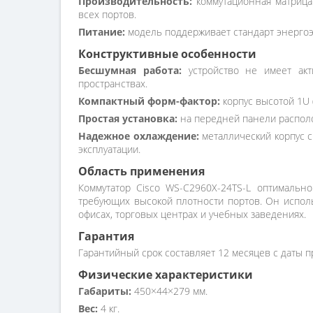
Производительность:
коммутационная матрица 
всех портов.
Питание:
модель поддерживает стандарт энергоэф
Конструктивные особенности
Бесшумная работа:
устройство не имеет акт
пространствах.
Компактный форм-фактор:
корпус высотой 1U 
Простая установка:
на передней панели располо
Надежное охлаждение:
металлический корпус 
эксплуатации.
Область применения
Коммутатор Cisco WS-C2960X-24TS-L оптимально
требующих высокой плотности портов. Он использ
офисах, торговых центрах и учебных заведениях.
Гарантия
Гарантийный срок составляет 12 месяцев с даты п
Физические характеристики
Габариты:
450×44×279 мм.
Вес:
4 кг.