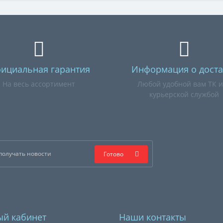
ициальная гарантия
Информация о доста
На весь ассортимент
Любой удобной вам ТК 
курьерской службой
Готово
й кабинет
Наши контакты