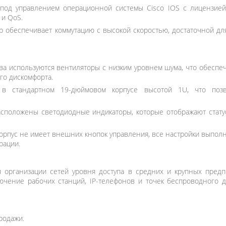
под управлением операционной системы Cisco IOS с лицензией 
 и QoS.
р обеспечивает коммутацию с высокой скоростью, достаточной для
ва используются вентиляторы с низким уровнем шума, что обеспе
го дискомфорта.
в стандартном 19-дюймовом корпусе высотой 1U, что позв
положены светодиодные индикаторы, которые отображают статус
орпус не имеет внешних кнопок управления, все настройки выпол
рации.
я организации сетей уровня доступа в средних и крупных предп
чение рабочих станций, IP-телефонов и точек беспроводного до
родажи.