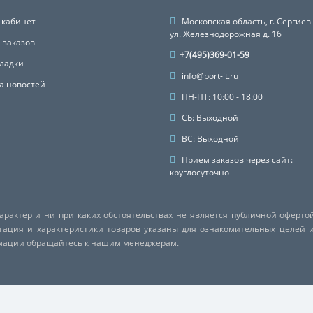
 кабинет
Московская область, г. Сергиев
ул. Железнодорожная д. 16
 заказов
+7(495)369-01-59
ладки
info@port-it.ru
а новостей
ПН-ПТ: 10:00 - 18:00
СБ: Выходной
ВС: Выходной
Прием заказов через сайт:
круглосуточно
актер и ни при каких обстоятельствах не является публичной оферто
ктация и характеристики товаров указаны для ознакомительных целей 
рмации обращайтесь к нашим менеджерам.