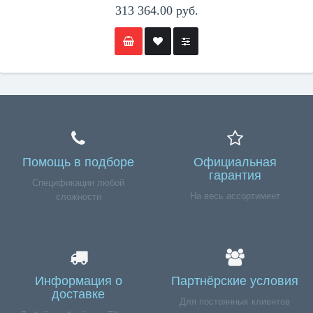
313 364.00 руб.
Помощь в подборе
Официальная
гарантия
Спецификации любой
На весь ассортимент
сложности
Информация о
Партнёрские условия
доставке
Для постоянных клиентов