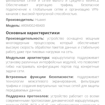
филиальных сетей и сетей малого и среднего бизнеса.
Обеспечивает агрегацию трафика, безопасное
подключение к глобальным сетям и организацию VPN-
каналов с высокой пропускной способностью.
Производитель:
Huawei
Модель:
AR0M0024BA00
Основные характеристики
Производительность:
устройство оснащено мощным
многоядерным процессором, который обеспечивает
высокую скорость обработки пакетов данных и стабильную
работу даже при пиковых нагрузках на сеть.
Модульная архитектура:
маршрутизатор поддерживает
установку различных интерфейсных модулей, что позволяет
гибко настраивать конфигурацию портов под конкретные
задачи сети.
Встроенные функции безопасности:
поддерживает
технологии межсетевого экранирования, фильтрации
трафика и создания виртуальных частных сетей для защиты
передаваемых данных.
Поддержка протоколов:
устройство работает со всеми
современными протоколами динамической маршрутизации,
включая OSPF, BGP и IS-IS, что обеспечивает надежную и