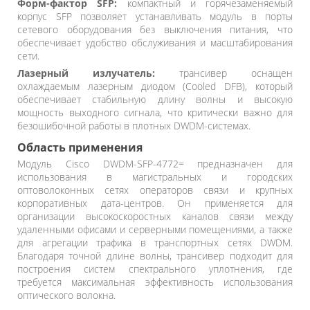
Форм-фактор SFP:
компактный и горячезаменяемый
корпус SFP позволяет устанавливать модуль в порты
сетевого оборудования без выключения питания, что
обеспечивает удобство обслуживания и масштабирования
сети.
Лазерный излучатель:
трансивер оснащен
охлаждаемым лазерным диодом (Cooled DFB), который
обеспечивает стабильную длину волны и высокую
мощность выходного сигнала, что критически важно для
безошибочной работы в плотных DWDM-системах.
Область применения
Модуль Cisco DWDM-SFP-4772= предназначен для
использования в магистральных и городских
оптоволоконных сетях операторов связи и крупных
корпоративных дата-центров. Он применяется для
организации высокоскоростных каналов связи между
удаленными офисами и серверными помещениями, а также
для агрегации трафика в транспортных сетях DWDM.
Благодаря точной длине волны, трансивер подходит для
построения систем спектрального уплотнения, где
требуется максимальная эффективность использования
оптического волокна.