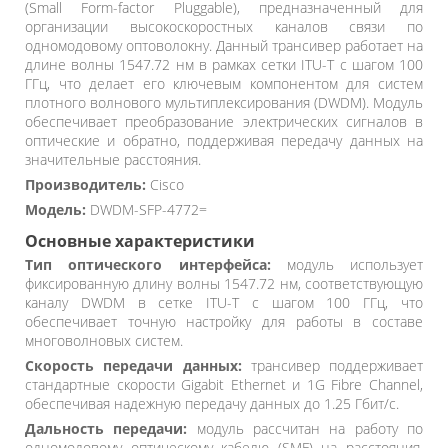
(Small Form-factor Pluggable), предназначенный для
организации высокоскоростных каналов связи по
одномодовому оптоволокну. Данный трансивер работает на
длине волны 1547.72 нм в рамках сетки ITU-T с шагом 100
ГГц, что делает его ключевым компонентом для систем
плотного волнового мультиплексирования (DWDM). Модуль
обеспечивает преобразование электрических сигналов в
оптические и обратно, поддерживая передачу данных на
значительные расстояния.
Производитель:
Cisco
Модель:
DWDM-SFP-4772=
Основные характеристики
Тип оптического интерфейса:
модуль использует
фиксированную длину волны 1547.72 нм, соответствующую
каналу DWDM в сетке ITU-T с шагом 100 ГГц, что
обеспечивает точную настройку для работы в составе
многоволновых систем.
Скорость передачи данных:
трансивер поддерживает
стандартные скорости Gigabit Ethernet и 1G Fibre Channel,
обеспечивая надежную передачу данных до 1.25 Гбит/с.
Дальность передачи:
модуль рассчитан на работу по
одномодовому оптическому кабелю (SMF) на расстояния,