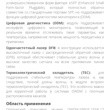
усовершенствованном форм-факторе eSFP (Enhanced Small
Form-factor Pluggable), который полностью обратно
совместим со стандартными портами SFP, но поддерживает
функции цифровой диагностики мониторинга (DDM).
Цифровая диагностика (DDM):
модуль поддерживает
интерфейс цифрового мониторинга, позволяющий в
реальном времени отслеживать такие параметры, как
температура, напряжение питания, мощность передатчика и
приемника.
Одночастотный лазер DFB:
в конструкции используется
высокоточный лазер с распределенной обратной связью
(DFB), который обеспечивает стабильную длину волны и
высокое качество сигнала на всем протяжении линии
связи.
Термоэлектрический охладитель (TEC):
для
поддержания стабильной температуры лазера и, как
следствие, точной длины волны, в модуле встроен
термоэлектрический охладитель (TEC). Это особенно важно
для корректной работы в системах DWDM с плотным
расположением каналов.
Область применения
Оптический трансивер Huawei DWDM-SFPGE-1558-17