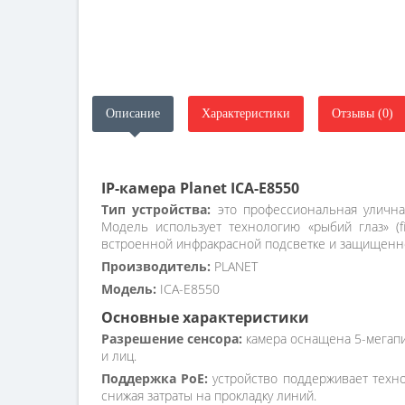
Описание
Характеристики
Отзывы (0)
IP-камера Planet ICA-E8550
Тип устройства:
это профессиональная уличная
Модель использует технологию «рыбий глаз» (fi
встроенной инфракрасной подсветке и защищенно
Производитель:
PLANET
Модель:
ICA-E8550
Основные характеристики
Разрешение сенсора:
камера оснащена 5-мегапи
и лиц.
Поддержка PoE:
устройство поддерживает техно
снижая затраты на прокладку линий.