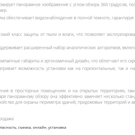
ормирует панорамное изображение с углом обзора 360 градусов, 
мер.
ка обеспечивает видеонаблюдение в полной темноте, гарантируя 
окий класс защиты от пыли и влаги, что позволяет эксплуатирова
держивает расширенный набор аналитических алгоритмов, включа
омпактные габариты и эргономичный дизайн, что облегчает его скры
тривает возможность установки как на горизонтальные, так и н
ния в просторных помещениях и на открытых территориях, таких
даря панорамному обзору она эффективно заменяет несколько стан
ойство для охраны периметра зданий, придомовых территорий и ав
родажи.
пасность
,
съемка
,
онлайн
,
установка