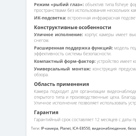
Режим «рыбий глаз»:
объектив типа fisheye ф
пространствами без использования нескольких ка
ИК-подсветка:
встроенная инфракрасная подсвет
Конструктивные особенности
Уличное исполнение:
корпус камеры имеет выс
снегом.
Расширенная поддержка функций:
модель под
эффективность системы безопасности.
Компактный форм-фактор:
устройство имеет к
Универсальный монтаж:
конструкция предусма
обзора.
Область применения
Камера подходит для организации видеонаблюде
открытого типа и производственные цеха. Благо
Уличное исполнение позволяет использовать устр
Гарантия
Гарантийный срок составляет 12 месяцев с даты п
Теги:
IP-камера
,
Planet
,
ICA-E8550
,
видеонаблюдение
,
безо