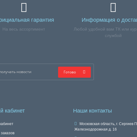
ициальная гарантия
Информация о доста
На весь ассортимент
Любой удобной вам ТК или кур
службой
Готово
й кабинет
Наши контакты
кабинет
Московская область, г. Сергиев П
Железнодорожная д. 16
 заказов