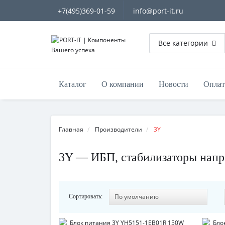
+7(495)369-01-59
info@port-it.ru
Все категории
Каталог
О компании
Новости
Оплат
Главная
Производители
3Y
3Y — ИБП, стабилизаторы напр
Сортировать: