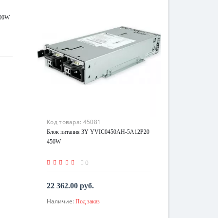
700W
Код товара:
45081
Блок питания 3Y YVIC0450AH-5A12P20
450W
0
22 362.00 руб.
Наличие:
Под заказ
По запросу