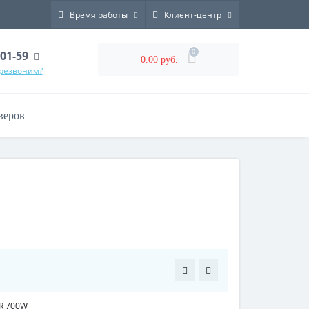
Время работы
Клиент-центр
0
-01-59
0.00 руб.
ерезвоним?
веров