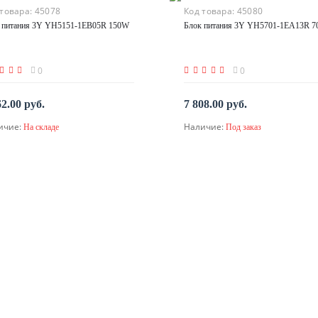
 товара:
45078
Код товара:
45080
 питания 3Y YH5151-1EB05R 150W
Блок питания 3Y YH5701-1EA13R 
0
0
62.00 руб.
7 808.00 руб.
ичие:
Наличие:
На складе
Под заказ
В корзину
По запросу