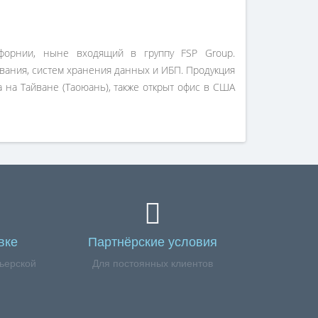
форнии, ныне входящий в группу FSP Group.
вания, систем хранения данных и ИБП. Продукция
 на Тайване (Таоюань), также открыт офис в США
вке
Партнёрские условия
ьерской
Для постоянных клиентов