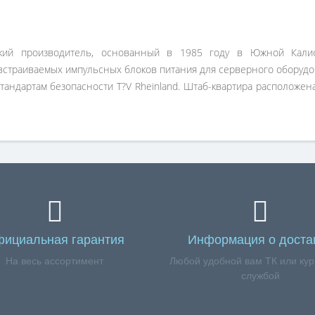
нский производитель, основанный в 1985 году в Южной Кали
 встраиваемых импульсных блоков питания для серверного оборудо
ндартам безопасности T?V Rheinland. Штаб-квартира расположена
ициальная гарантия
Информация о доста
На весь ассортимент
Любой удобной вам ТК или кур
службой