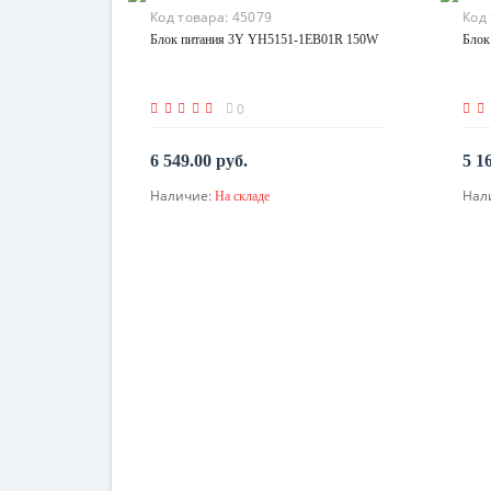
Код товара:
45079
Код
Блок питания 3Y YH5151-1EB01R 150W
Блок
0
6 549.00 руб.
5 1
Наличие:
Нал
На складе
В корзину