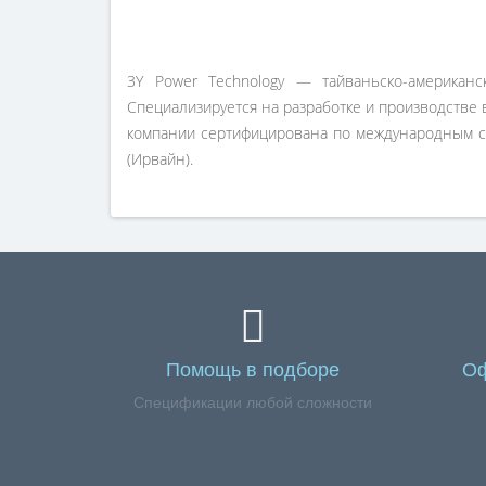
3Y Power Technology — тайваньско-америка
Специализируется на разработке и производстве
компании сертифицирована по международным ста
(Ирвайн).
Помощь в подборе
Оф
Спецификации любой сложности