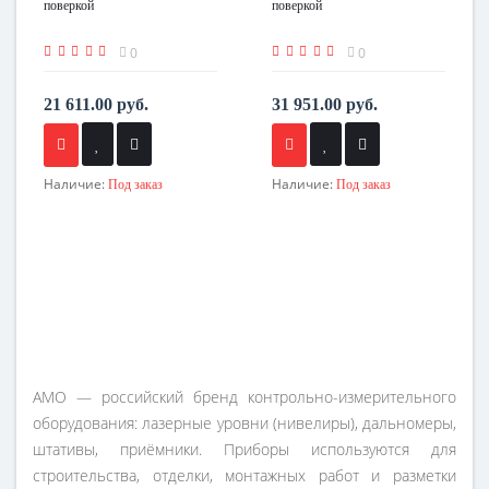
поверкой
поверкой
0
0
21 611.00 руб.
31 951.00 руб.
Наличие:
Наличие:
Под заказ
Под заказ
AMO — российский бренд контрольно-измерительного
оборудования: лазерные уровни (нивелиры), дальномеры,
штативы, приёмники. Приборы используются для
строительства, отделки, монтажных работ и разметки