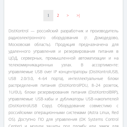
1
2
>
>|
DistKontrol — российский разработчик и производитель
радиоэлектронного оборудования (г. Домодедово,
Московская область). Продукция предназначена для
удаленного управления и резервирования питания в
ЦОД, серверных, промышленной автоматизации и на
телекоммуникационных узлах. В ассортименте:
управляемые USB over IP концентраторы (DistKontrolUSB,
USB 2.0/3.0, 4–64 порта), интеллектуальные блоки
распределения питания (DistKontrolPDU, 8–24 розеток,
1U/0U), блоки резервирования питания (DistKontrolBRP),
управляемые USB-хабы и дубликаторы USB-накопителей
(DistKontrolUSB Copy). Оборудование совместимо с
российскими операционными системами (Astra Linux, Red
OS). Доступно ПО для управления (DK Systems Control
Center) и модули защиты под пломбу или замок для