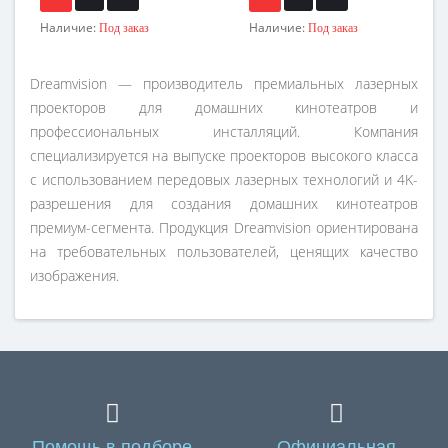
Наличие:
Наличие:
Под заказ
Под заказ
Dreamvision — производитель премиальных лазерных
проекторов для домашних кинотеатров и
профессиональных инсталляций. Компания
специализируется на выпуске проекторов высокого класса
с использованием передовых лазерных технологий и 4K-
разрешения для создания домашних кинотеатров
премиум-сегмента. Продукция Dreamvision ориентирована
на требовательных пользователей, ценящих качество
изображения.
Помощь в подборе
Официальная