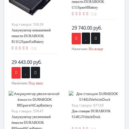
емкости DURABOOK
U11SpareHBattery
0
Код товара:
53639
29 740.00 руб.
Аккумулятор повышенной
емкости DURABOOK
R11G2SpareExtBattery
0
Наличие:
На складе
29 443.00 руб.
Наличие:
Под заказ
Код товара:
87169
Код товара:
53647
Док-станция DURABOOK
Аккумулятор увеличенной
S14IG3VehicleDock
ёмкости DURABOOK
R8SpareHiCapBattery